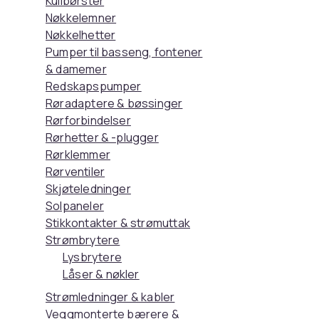
Kullbørster
Nøkkelemner
Nøkkelhetter
Pumper til basseng, fontener
& damemer
Redskapspumper
Røradaptere & bøssinger
Rørforbindelser
Rørhetter & -plugger
Rørklemmer
Rørventiler
Skjøteledninger
Solpaneler
Stikkontakter & strømuttak
Strømbrytere
Lysbrytere
Låser & nøkler
Strømledninger & kabler
Veggmonterte bærere &