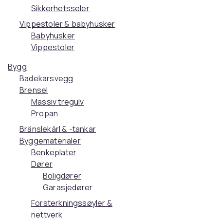
Sikkerhetsseler
Vippestoler & babyhusker
Babyhusker
Vippestoler
Bygg
Badekarsvegg
Brensel
Massiv tregulv
Propan
Bränslekärl & -tankar
Byggematerialer
Benkeplater
Dører
Boligdører
Garasjedører
Forsterkningssøyler &
nettverk