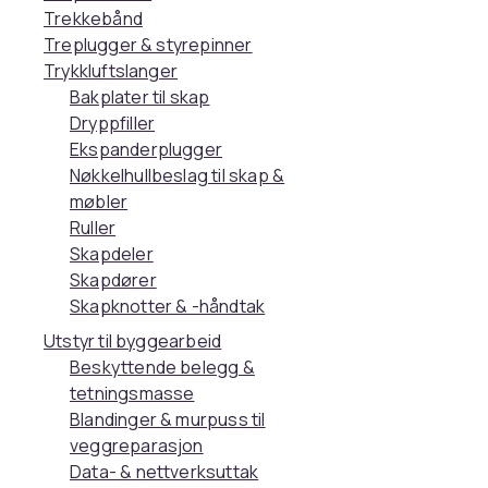
Trekkebånd
Treplugger & styrepinner
Trykkluftslanger
Bakplater til skap
Dryppfiller
Ekspanderplugger
Nøkkelhullbeslag til skap &
møbler
Ruller
Skapdeler
Skapdører
Skapknotter & -håndtak
Utstyr til byggearbeid
Beskyttende belegg &
tetningsmasse
Blandinger & murpuss til
veggreparasjon
Data- & nettverksuttak