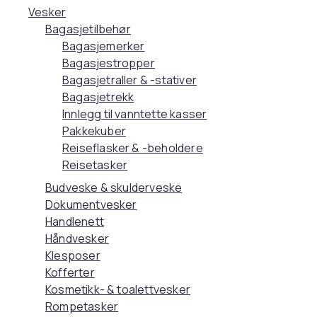
Vesker
Bagasjetilbehør
Bagasjemerker
Bagasjestropper
Bagasjetraller & -stativer
Bagasjetrekk
Innlegg til vanntette kasser
Pakkekuber
Reiseflasker & -beholdere
Reisetasker
Budveske & skulderveske
Dokumentvesker
Handlenett
Håndvesker
Klesposer
Kofferter
Kosmetikk- & toalettvesker
Rompetasker