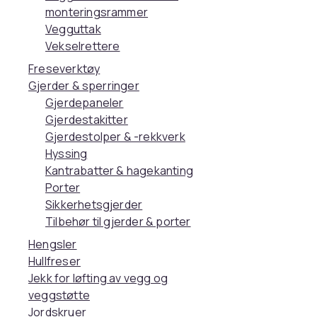
monteringsrammer
Vegguttak
Vekselrettere
Freseverktøy
Gjerder & sperringer
Gjerdepaneler
Gjerdestakitter
Gjerdestolper & -rekkverk
Hyssing
Kantrabatter & hagekanting
Porter
Sikkerhetsgjerder
Tilbehør til gjerder & porter
Hengsler
Hullfreser
Jekk for løfting av vegg og
veggstøtte
Jordskruer