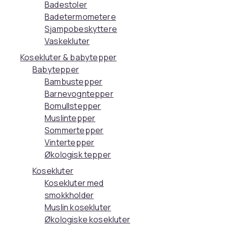
Badestoler
Badetermometere
Sjampobeskyttere
Vaskekluter
Kosekluter & babytepper
Babytepper
Bambustepper
Barnevogntepper
Bomullstepper
Muslintepper
Sommertepper
Vintertepper
Økologisk tepper
Kosekluter
Kosekluter med
smokkholder
Muslin kosekluter
Økologiske kosekluter