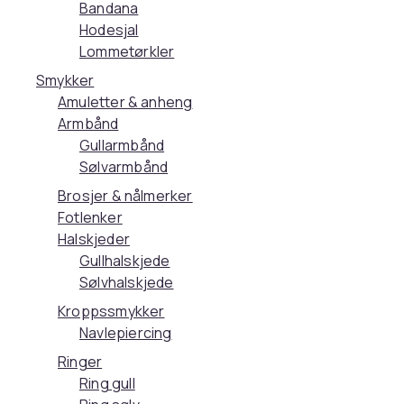
Bandana
Hodesjal
Lommetørkler
Smykker
Amuletter & anheng
Armbånd
Gullarmbånd
Sølvarmbånd
Brosjer & nålmerker
Fotlenker
Halskjeder
Gullhalskjede
Sølvhalskjede
Kroppssmykker
Navlepiercing
Ringer
Ring gull