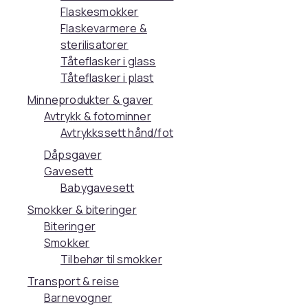
Flaskesmokker
Flaskevarmere &
sterilisatorer
Tåteflasker i glass
Tåteflasker i plast
Minneprodukter & gaver
Avtrykk & fotominner
Avtrykkssett hånd/fot
Dåpsgaver
Gavesett
Babygavesett
Smokker & biteringer
Biteringer
Smokker
Tilbehør til smokker
Transport & reise
Barnevogner