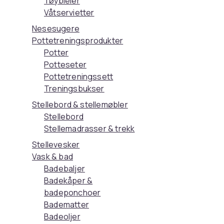
Tøybleier
Våtservietter
Nesesugere
Pottetreningsprodukter
Potter
Potteseter
Pottetreningssett
Treningsbukser
Stellebord & stellemøbler
Stellebord
Stellemadrasser & trekk
Stellevesker
Vask & bad
Badebaljer
Badekåper &
badeponchoer
Badematter
Badeoljer