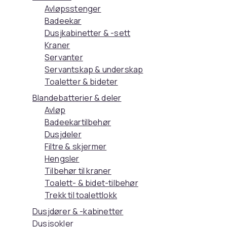
Avløpsstenger
Badeekar
Dusjkabinetter & -sett
Kraner
Servanter
Servantskap & underskap
Toaletter & bideter
Blandebatterier & deler
Avløp
Badeekartilbehør
Dusjdeler
Filtre & skjermer
Hengsler
Tilbehør til kraner
Toalett- & bidet-tilbehør
Trekk til toalettlokk
Dusjdører & -kabinetter
Dusjsokler