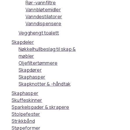
Rør-vannfiltre
Vannbløtemidler
Vanndestilatorer
Vanndispensere
Vegghengt toalett
Skapdeler
Nøkkelhullbeslag til skap &
møbler
Oljefiltertømmere
Skapdører
Skaphasper
Skapknotter & -håndtak
Skaphasper
Skuffeskinner
Sparkelspader & skrapere
Stolpefester
Strikkbånd
Støpeformer