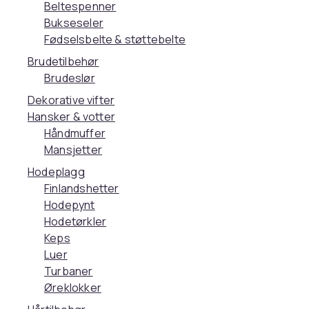
Beltespenner
Bukseseler
Fødselsbelte & støttebelte
Brudetilbehør
Brudeslør
Dekorative vifter
Hansker & votter
Håndmuffer
Mansjetter
Hodeplagg
Finlandshetter
Hodepynt
Hodetørkler
Keps
Luer
Turbaner
Øreklokker