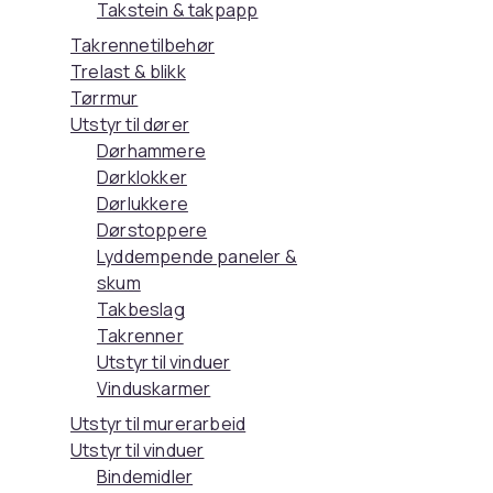
Takstein & takpapp
Takrennetilbehør
Trelast & blikk
Tørrmur
Utstyr til dører
Dørhammere
Dørklokker
Dørlukkere
Dørstoppere
Lyddempende paneler &
skum
Takbeslag
Takrenner
Utstyr til vinduer
Vinduskarmer
Utstyr til murerarbeid
Utstyr til vinduer
Bindemidler