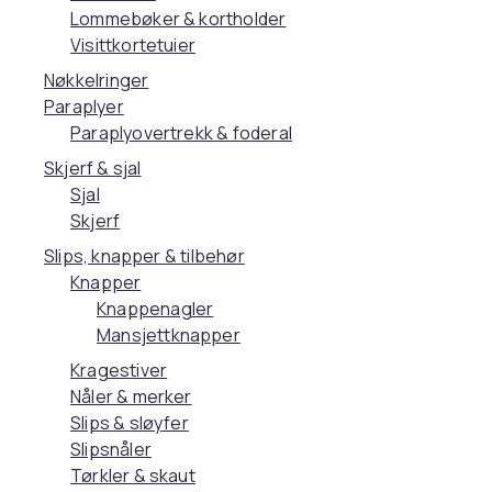
Lommebøker & kortholder
Visittkortetuier
Nøkkelringer
Paraplyer
Paraplyovertrekk & foderal
Skjerf & sjal
Sjal
Skjerf
Slips, knapper & tilbehør
Knapper
Knappenagler
Mansjettknapper
Kragestiver
Nåler & merker
Slips & sløyfer
Slipsnåler
Tørkler & skaut