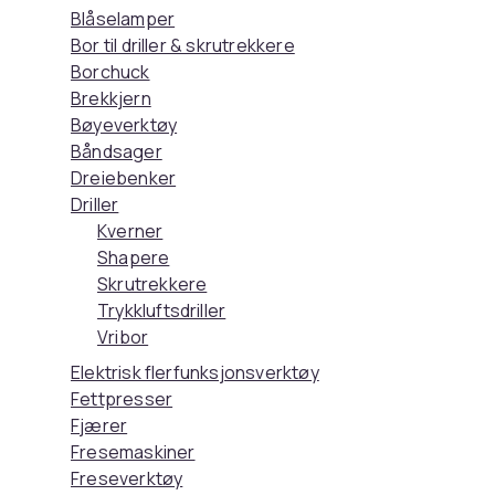
Blåselamper
Bor til driller & skrutrekkere
Borchuck
Brekkjern
Bøyeverktøy
Båndsager
Dreiebenker
Driller
Kverner
Shapere
Skrutrekkere
Trykkluftsdriller
Vribor
Elektrisk flerfunksjonsverktøy
Fettpresser
Fjærer
Fresemaskiner
Freseverktøy