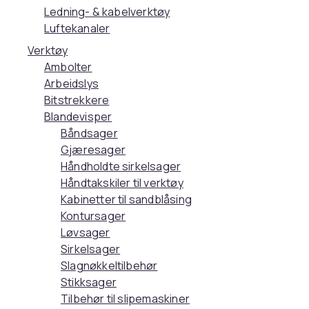
Ledning- & kabelverktøy
Luftekanaler
Verktøy
Ambolter
Arbeidslys
Bitstrekkere
Blandevisper
Båndsager
Gjæresager
Håndholdte sirkelsager
Håndtakskiler til verktøy
Kabinetter til sandblåsing
Kontursager
Løvsager
Sirkelsager
Slagnøkkeltilbehør
Stikksager
Tilbehør til slipemaskiner