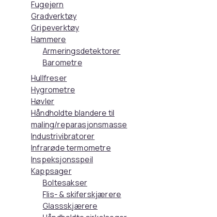
Fugejern
Gradverktøy
Gripeverktøy
Hammere
Armeringsdetektorer
Barometre
Hullfreser
Hygrometre
Høvler
Håndholdte blandere til
maling/reparasjonsmasse
Industrivibratorer
Infrarøde termometre
Inspeksjonsspeil
Kappsager
Boltesakser
Flis- & skiferskjærere
Glassskjærere