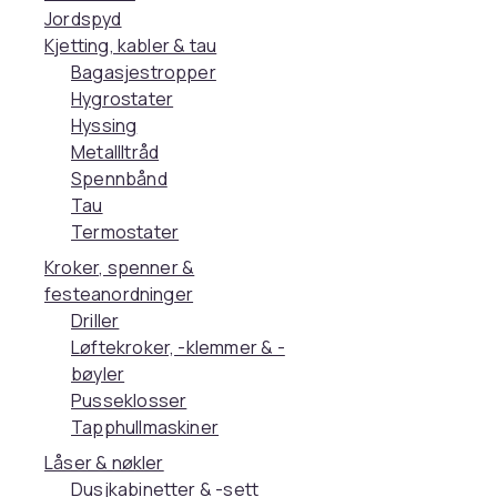
Jordspyd
Kjetting, kabler & tau
Bagasjestropper
Hygrostater
Hyssing
Metallltråd
Spennbånd
Tau
Termostater
Kroker, spenner &
festeanordninger
Driller
Løftekroker, -klemmer & -
bøyler
Pusseklosser
Tapphullmaskiner
Låser & nøkler
Dusjkabinetter & -sett