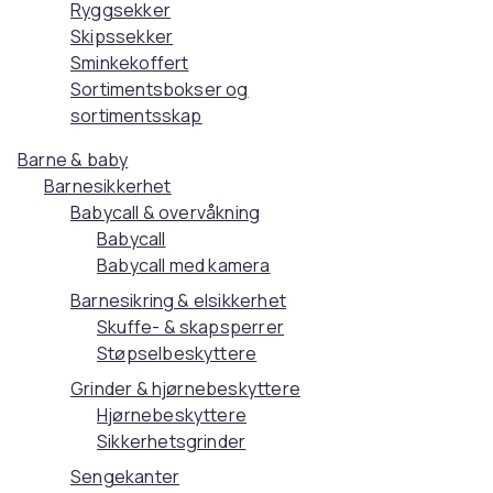
Ryggsekker
Skipssekker
Sminkekoffert
Sortimentsbokser og
sortimentsskap
Barne & baby
Barnesikkerhet
Babycall & overvåkning
Babycall
Babycall med kamera
Barnesikring & elsikkerhet
Skuffe- & skapsperrer
Støpselbeskyttere
Grinder & hjørnebeskyttere
Hjørnebeskyttere
Sikkerhetsgrinder
Sengekanter