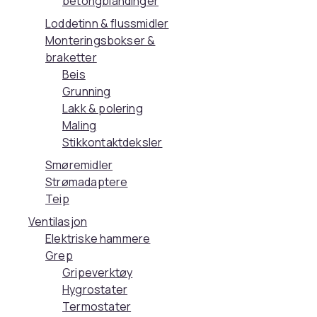
betongblandinger
Loddetinn & flussmidler
Monteringsbokser &
braketter
Beis
Grunning
Lakk & polering
Maling
Stikkontaktdeksler
Smøremidler
Strømadaptere
Teip
Ventilasjon
Elektriske hammere
Grep
Gripeverktøy
Hygrostater
Termostater