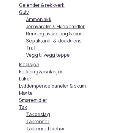
Gelender & rekkverk
Gulv
Ammoniakk
Jernvarelim & -klebemidler
Rensing av betong & mur
Septiktank- & kloakkrens
Trall
Vegg til vegg teppe
Isolasjon
Isolering & isolasjon
Luker
Lyddempende paneler & skum
Mørtel
Smøremidler
Tak
Takbeslag
Takrenner
Takrennetilbehør