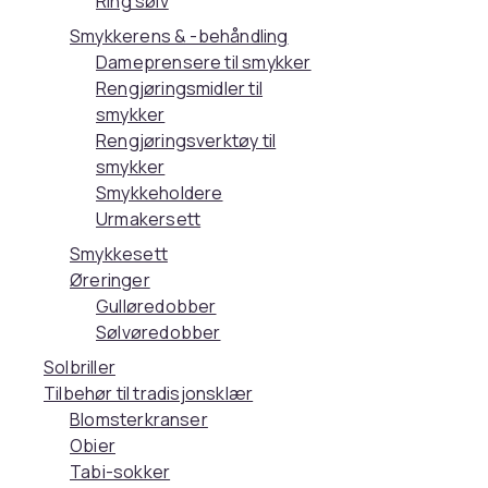
Ring sølv
Smykkerens & -behåndling
Dameprensere til smykker
Rengjøringsmidler til
smykker
Rengjøringsverktøy til
smykker
Smykkeholdere
Urmakersett
Smykkesett
Øreringer
Gulløredobber
Sølvøredobber
Solbriller
Tilbehør til tradisjonsklær
Blomsterkranser
Obier
Tabi-sokker