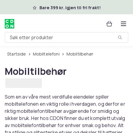
Hopp til hovedinnhold
Bare 399 kr. igjen til fri frakt!
Søk etter produkter
Startside
Mobiltelefoni
Mobiltilbehør
Mobiltilbehør
Som en av våre mest verdifulle eiendeler spiller
mobiltelefonen en viktig rolle i hverdagen, og derfor er
riktig mobiltelefontilbehør avgjørende for smidig og
sikker bruk. Her hos CDON finner du et komplett utvalg
av mobiltelefontilbehør for enhver smak og behov. Alt
fra stilige og slitesterke etuier og deksler til batterier,