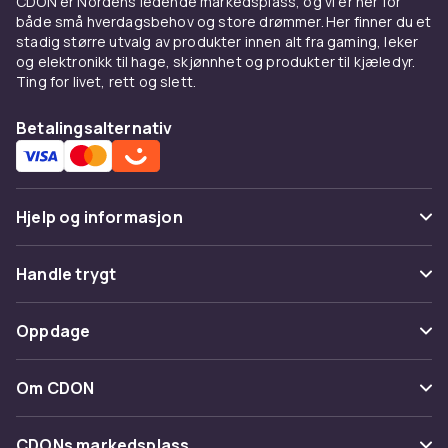
CDON er Nordens ledende markedsplass, og vi er her for
er hverdagsnødvendigheter. Strømprodukter
både små hverdagsbehov og store drømmer. Her finner du et
inkluderer batterier, powerbanks, grenstikk
stadig større utvalg av produkter innen alt fra gaming, leker
med overspenningsvern, nettadaptere og
og elektronikk til hage, skjønnhet og produkter til kjæledyr.
UPS-nødstrømsenheter.
Ting for livet, rett og slett.
Populære kategorier innen
Betalingsalternativ
elektronikktilbehør
Skjermbeskyttelse av herdet glass (tempered
glass) med 9H-hardhet beskytter
Hjelp og informasjon
smarttelefonen mot sprekker ved fall.
Elektronikkrens med trykkluft og mikrofiberklut
Vanlige spørsmål
Handle trygt
holder elektronikken i toppstand. Antenner og
Spor pakke
antennetilbehør til DVB-T2 digitalt
Betaling
Oppdage
bakkefjernsyn og parabolantenner til satellitt-
Angre & returner her
TV er populære kategorier.
Levering
Kategorier
Kontakt oss
Om CDON
Utforsk hele sortimentet av
Vilkår & policy
elektronikktilbehør hos CDON –
kabler
,
Varemerker
Om oss
adaptere
,
strømprodukter
,
skjermbeskyttelse
Tilbakekallinger
CDONs markedsplass