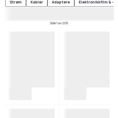
Strøm
Kabler
Adaptere
Elektronikkfilm & -d
Side 1 av 208