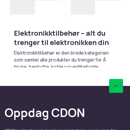
Elektronikktilbehør – alt du
trenger til elektronikken din
Elektronikktilbehør er den brede kategorien
som samler alle produkter du trenger for å
bruke, beskytte, koble og vedlikeholde
elektronikken din. Fra kabler og adaptere til
skjermbeskyttelse og batterier – hos CDON
finner du elektronikktilbehør til alle enheter og
formål.
Kabler og adaptere er de mest søkte
Oppdag CDON
tilbehørene. HDMI-kabler til TV og skjerm,
USB-C til lading og dataoverføring samt Cat6-
nettverkskabler for stabil internettforbindelse