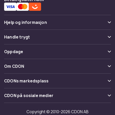
Hjelp og informasjon
Vanlige spørsmål
Handle trygt
Spor pakke
Betaling
Oppdage
Angre & returner her
Levering
Kategorier
Kontakt oss
Om CDON
Vilkår & policy
Varemerker
Om oss
Tilbakekallinger
CDONs markedsplass
Guider
Kundeanmeldelser
Merchant Help Center
CDON på sosiale medier
Jobbe på CDON
Investor relations
Copyright © 2010-2026 CDON AB