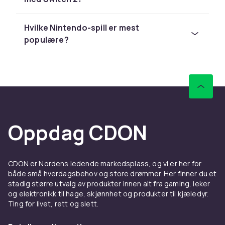
Mario Kart, Super Mario Odyssey, Zelda: Tears
of the Kingdom, Animal Crossing og Pokémon
er noen av de mest elskede spilltitlene.
Hvilke Nintendo-spill er mest
Nintendo Amiibo er NFC-figurer som låser opp
populære?
ekstrainnhold i kompatible spill. Nintendo
Switch Online gir tilgang til onlinespill og et
klassisk spillbibliotek. Hos CDON finner du hele
Nintendo-universet til gode priser.
Utforsk Nintendo Switch-konsoller hos CDON.
Hos CDON finner du Nintendo-produkter til
Oppdag CDON
konkurransedyktige priser med rask levering
og enkel returrett.
Utforsk Nintendo-
CDON er Nordens ledende markedsplass, og vi er her for
både små hverdagsbehov og store drømmer. Her finner du et
sortimentet
stadig større utvalg av produkter innen alt fra gaming, leker
og elektronikk til hage, skjønnhet og produkter til kjæledyr.
Nintendo Switch – kjøp Switch og Switch OLED
Ting for livet, rett og slett.
Nintendo Switch 2 – neste generasjons