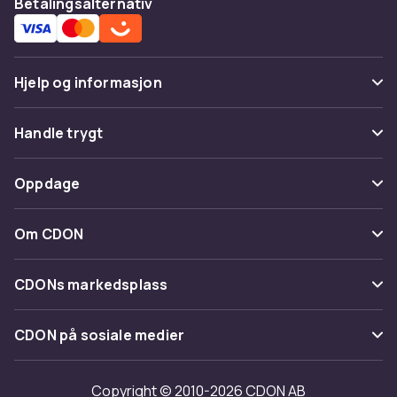
Betalingsalternativ
hybridkonsoll
Nintendo Switch Lite – kompakt håndholdt
konsoll
Hjelp og informasjon
Nintendo Switch-spill – Mario, Zelda, Pokémon
og mer
Vanlige spørsmål
Handle trygt
Nintendo 3DS-spill – klassiske titler
Spor pakke
Nintendo Switch-tilbehør – Joy-Con, Pro
Betaling
Controller og mer
Oppdage
Angre & returner her
Nintendo Switch-kontrollere – Joy-Con og Pro
Levering
Kategorier
Kontakt oss
Controller
Om CDON
Vilkår & policy
Nintendo Amiibo – NFC-figurer til Switch-spill
Varemerker
Om oss
Tilbakekallinger
CDONs markedsplass
Guider
Kundeanmeldelser
Merchant Help Center
CDON på sosiale medier
Jobbe på CDON
Investor relations
Copyright © 2010-2026 CDON AB