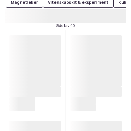
Magnetleker
Vitenskapskit & eksperiment
Kulra
Side 1 av 40