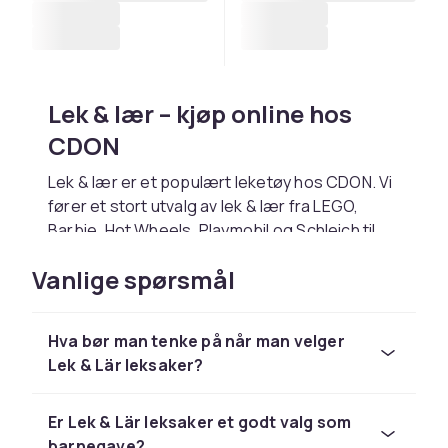
Lek & lær – kjøp online hos
CDON
Lek & lær er et populært leketøy hos CDON. Vi
fører et stort utvalg av lek & lær fra LEGO,
Barbie, Hot Wheels, Playmobil og Schleich til
konkurransedyktige priser.
Vanlige spørsmål
Velg lek & lær basert på barnets alder og
interesser. Hos CDON handler du trygt med
rask levering og enkel retur.
Hva bør man tenke på når man velger
Lek & Lär leksaker?
Utforsk hele lekesortimentet hos CDON.
Hos CDON finner du lek & lær fra LEGO, Barbie
og Schleich til konkurransedyktige priser med
Er Lek & Lär leksaker et godt valg som
rask levering og enkel retur.
barnegave?