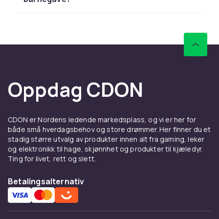
Sammenlign produkter og les
kundeanmeldelser for å finne beste leketøy. Vi
har et stort sortiment til alle budsjetter.
Hos CDON finner du lek & lær fra LEGO, Barbie
og Schleich til konkurransedyktige priser med
rask levering og enkel retur.
Oppdag CDON
Sammenlign produkter og les
kundeanmeldelser for å finne beste leketøy. Vi
har et stort sortiment til alle budsjetter.
CDON er Nordens ledende markedsplass, og vi er her for
både små hverdagsbehov og store drømmer. Her finner du et
Hos CDON finner du lek & lær fra LEGO, Barbie
stadig større utvalg av produkter innen alt fra gaming, leker
og Schleich til konkurransedyktige priser med
og elektronikk til hage, skjønnhet og produkter til kjæledyr.
rask levering og enkel retur.
Ting for livet, rett og slett.
Sammenlign produkter og les
Betalingsalternativ
kundeanmeldelser for å finne beste leketøy. Vi
har et stort sortiment til alle budsjetter.
Hos CDON finner du lek & lær fra LEGO, Barbie