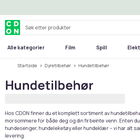
Hopp til hovedinnhold
Søk etter produkter
Alle kategorier
Film
Spill
Elek
Startside
Dyretilbehør
Hundetilbehør
Hundetilbehør
Hos CDON finner du et komplett sortiment av hundetilbeh
morsommere for både deg og din firbeinte venn. Enten du
hundesenger, hundeleketøy eller hundeklær – vi har alt sa
levering.