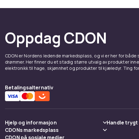
pelskvalitet 
Komfor
Oppdag CDON
Hunder sover
derfor en vikt
ortopediske 
For valper og
CDON er Nordens ledende markedsplass, og vi er her for både
drømmer. Her finner du et stadig større utvalg av produkter inne
hjemmet effe
elektronikk til hage, skjønnhet og produkter til kjæledyr. Ting for 
varmt og tørt 
Aktivi
Betalingsalternativ
En aktiv hund 
stimulering,
hage, kan et
Hjelp og informasjon
Handle trygt
firbeinte. Med
CDONs markedsplass
Vanlige spørsmål
Betaling
Handle
CDON på sosiale medier