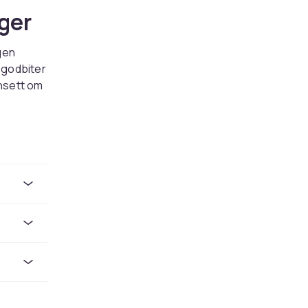
ger
gen
 godbiter
ansett om
sprodukter
øp og rask
inn det
ner du
nde
der
ivå,