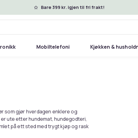
Bare 399 kr. igjen til fri frakt!
tronikk
Mobiltelefoni
Kjøkken & hushold
ør som gjør hverdagen enklere og
 er ute etter hundemat, hundegodteri,
mlet på ett sted med trygt kjøp og rask