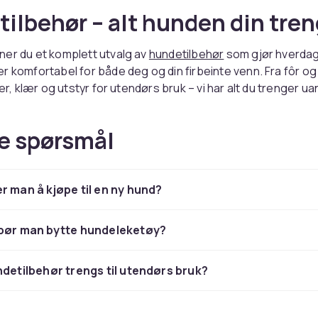
ilbehør – alt hunden din tren
ner du et komplett utvalg av
hundetilbehør
som gjør hverda
r komfortabel for både deg og din firbeinte venn. Fra fôr og
ger, klær og utstyr for utendørs bruk – vi har alt du trenger u
en leken valp, en aktiv voksen eller en rolig senior. Kvalitet
e merker sikrer at hunden din får det beste, og med trygt kj
e spørsmål
et enkelt å handle hos oss. Utforsk vårt brede sortiment og f
ret til hunden din.
 godbiter – grunnlaget for god
r man å kjøpe til en ny hund?
 bør man bytte hundeleketøy?
ng er nøkkelen til hundens helse og velvære. I vårt utvalg fin
ndetilbehør trengs til utendørs bruk?
høy kvalitet – tørrfôr, våtfôr og kornfrie alternativer fra lede
 Supplér gjerne med deilige
hundegodteri
som belønning un
 som en daglig forkjælelse. Riktig fôr støtter hundens energin