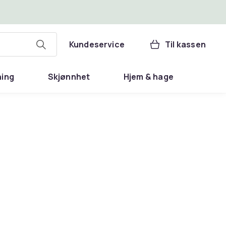
Kundeservice
Til kassen
ning
Skjønnhet
Hjem & hage