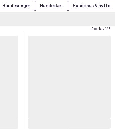
Hundesenger
Hundeklær
Hundehus & hytter
Ble
Side 1 av 126