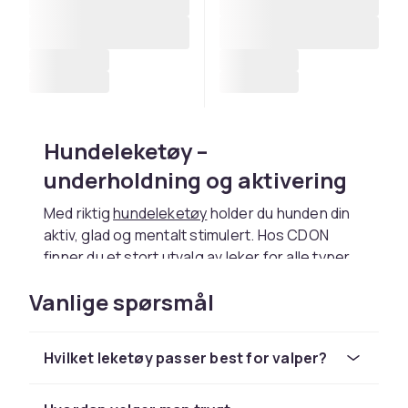
Hundeleketøy –
underholdning og aktivering
Med riktig
hundeleketøy
holder du hunden din
aktiv, glad og mentalt stimulert. Hos CDON
finner du et stort utvalg av leker for alle typer
hunder – fra apportleker og tauetau til
Vanlige spørsmål
aktiveringsleker og kosedyr. Lek er ikke bare
underholdning for hunden, det er avgjørende
for fysisk og mental helse. Regelmessig lek
Hvilket leketøy passer best for valper?
styrker båndet mellom deg og hunden din,
bruker opp overskuddsenergi og forebygger