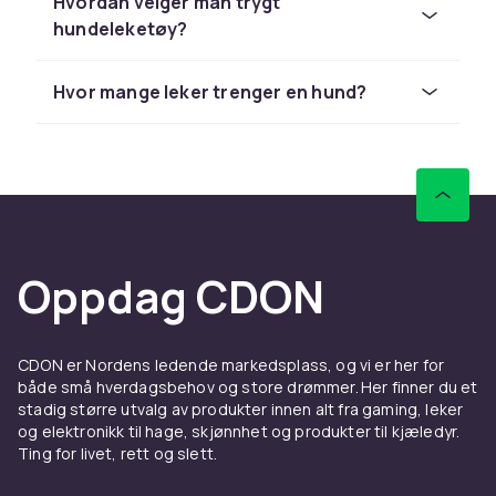
atferdsproblemer som kan oppstå av
Hvordan velger man trygt
kjedsomhet. Enten hunden din elsker å hente
hundeleketøy?
ball eller løse puslespill, finner du den perfekte
leken her.
Hvor mange leker trenger en hund?
Aktiveringsleker –
utfordringer for den smarte
hunden
Aktiveringsleker er en fantastisk måte å gi
hunden mental stimulering. Godterigjemmere,
Oppdag CDON
puslespill og snusmatter aktiverer hundens
naturlige søkeinstinkt og holder den
konsentrert over lengre tid. Disse lekene er
CDON er Nordens ledende markedsplass, og vi er her for
spesielt nyttige for energiske raser og hunder
både små hverdagsbehov og store drømmer. Her finner du et
som tilbringer deler av dagen alene hjemme.
stadig større utvalg av produkter innen alt fra gaming, leker
Start med enklere leker og øk
og elektronikk til hage, skjønnhet og produkter til kjæledyr.
vanskelighetsgraden etter hvert som hunden
Ting for livet, rett og slett.
mestrer oppgavene. Kombiner aktiveringslek