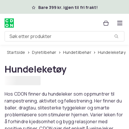
Hopp til hovedinnhold
Bare 399 kr. igjen til fri frakt!
Søk etter produkter
Startside
Dyretilbehør
Hundetilbehør
Hundeleketøy
Hundeleketøy
Hos CDON finner du hundeleker som oppmuntrer til
rampestrening, aktivitet og fellestrening. Her finner du
baller, dragtau, slitesterke tyggeleker og smarte
problemløsere som stimulerer hjernen. Varier leken for
å forhindre kjedsomhet og bygg relasjoner med
positive rutiner. CDON gjør det enkelt å velge leker