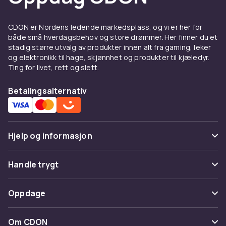
CDON er Nordens ledende markedsplass, og vi er her for
både små hverdagsbehov og store drømmer. Her finner du et
stadig større utvalg av produkter innen alt fra gaming, leker
og elektronikk til hage, skjønnhet og produkter til kjæledyr.
Ting for livet, rett og slett.
Betalingsalternativ
Hjelp og informasjon
Vanlige spørsmål
Handle trygt
Spor pakke
Betaling
Oppdage
Angre & returner her
Levering
Kategorier
Kontakt oss
Om CDON