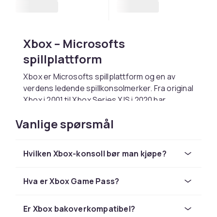
Xbox – Microsofts
spillplattform
Xbox er Microsofts spillplattform og en av
verdens ledende spillkonsolmerker. Fra original
Xbox i 2001 til Xbox Series X|S i 2020 har
Microsoft levert kraftige konsoller og et bredt
Vanlige spørsmål
spillbibliotek. Xbox Game Pass,
bakoverkompatibilitet og Microsofts sterke
førstepartsstudier er det som skiller Xbox ut.
Hvilken Xbox-konsoll bør man kjøpe?
Xbox Series X|S og Game
Pass
Hva er Xbox Game Pass?
Xbox Series X er Microsofts kraftigste konsoll
Er Xbox bakoverkompatibel?
med 12 teraflops GPU, ultrarask SSD og støtte