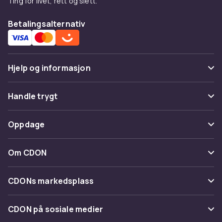
Ting for livet, rett og slett.
Betalingsalternativ
Hjelp og informasjon
Vanlige spørsmål
Handle trygt
Spor pakke
Betaling
Oppdage
Angre & returner her
Levering
Kategorier
Kontakt oss
Om CDON
Vilkår & policy
Varemerker
Om oss
Tilbakekallinger
CDONs markedsplass
Guider
Kundeanmeldelser
Merchant Help Center
CDON på sosiale medier
Jobbe på CDON