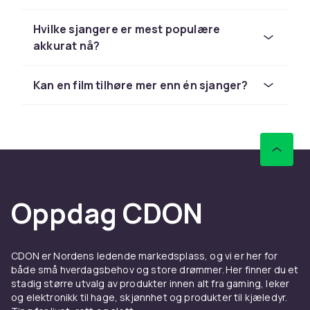
Hvilke sjangere er mest populære
akkurat nå?
Kan en film tilhøre mer enn én sjanger?
Oppdag CDON
CDON er Nordens ledende markedsplass, og vi er her for
både små hverdagsbehov og store drømmer. Her finner du et
stadig større utvalg av produkter innen alt fra gaming, leker
og elektronikk til hage, skjønnhet og produkter til kjæledyr.