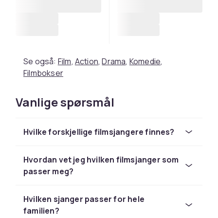
Se også:
Film
,
Action
,
Drama
,
Komedie
,
Filmbokser
Vanlige spørsmål
Hvilke forskjellige filmsjangere finnes?
Hvordan vet jeg hvilken filmsjanger som
passer meg?
Hvilken sjanger passer for hele
familien?