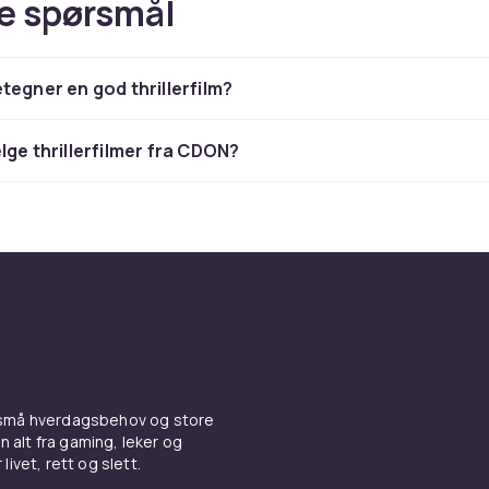
e spørsmål
tegner en god thrillerfilm?
lge thrillerfilmer fra CDON?
 små hverdagsbehov og store
n alt fra gaming, leker og
livet, rett og slett.