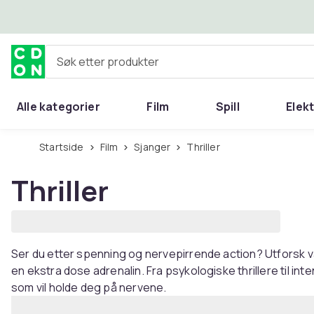
Hopp til hovedinnhold
Søk etter produkter
Alle kategorier
Film
Spill
Elek
Startside
Film
Sjanger
Thriller
Thriller
Ser du etter spenning og nervepirrende action? Utforsk vårt
en ekstra dose adrenalin. Fra psykologiske thrillere til inte
som vil holde deg på nervene.