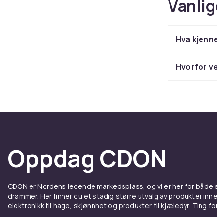
Vanlig
Hva kjenne
Hvorfor ve
Oppdag CDON
CDON er Nordens ledende markedsplass, og vi er her for både
drømmer. Her finner du et stadig større utvalg av produkter inne
elektronikk til hage, skjønnhet og produkter til kjæledyr. Ting for 