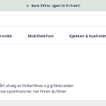
Bare 399 kr. igjen til fri frakt!
tronikk
Mobiltelefoni
Kjøkken & hushold
 utvalg av thrillerfilmer og gi filmkvelden
nse spionhistorier, her finner du filmer