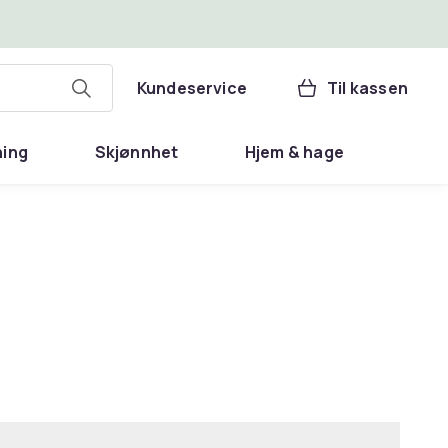
Kundeservice
Til kassen
ning
Skjønnhet
Hjem & hage