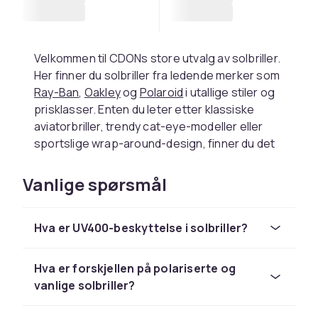
Velkommen til CDONs store utvalg av solbriller.
Her finner du solbriller fra ledende merker som
Ray-Ban
,
Oakley
og
Polaroid
i utallige stiler og
prisklasser. Enten du leter etter klassiske
aviatorbriller, trendy cat-eye-modeller eller
sportslige wrap-around-design, finner du det
riktige paret hos oss.
Vanlige spørsmål
Velg riktige solbriller for din
stil
Hva er UV400-beskyttelse i solbriller?
Solbriller finnes i mange forskjellige modeller
og stiler, og riktig par avhenger helt av din
Hva er forskjellen på polariserte og
personlige smak og ansiktsform.
vanlige solbriller?
Aviatormodellen med taaredropformede glass
er en tidløs klassiker som passer de fleste