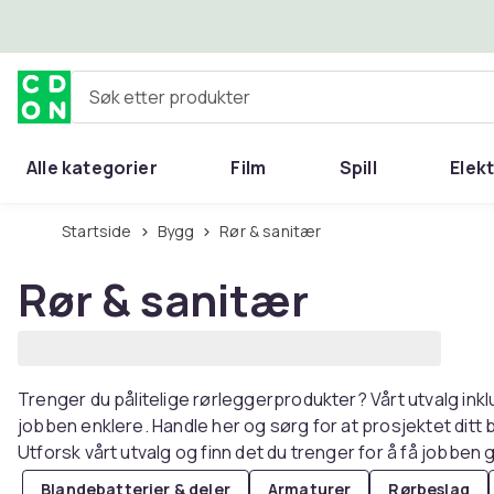
Hopp til hovedinnhold
Søk etter produkter
Alle kategorier
Film
Spill
Elek
Startside
Bygg
Rør & sanitær
Rør & sanitær
Trenger du pålitelige rørleggerprodukter? Vårt utvalg inklu
jobben enklere. Handle her og sørg for at prosjektet ditt 
Utforsk vårt utvalg og finn det du trenger for å få jobben gj
Blandebatterier & deler
Armaturer
Rørbeslag