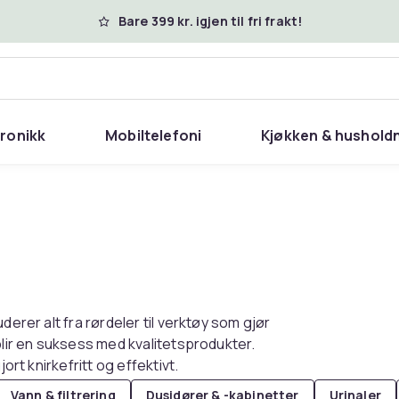
Bare 399 kr. igjen til fri frakt!
tronikk
Mobiltelefoni
Kjøkken & hushold
derer alt fra rørdeler til verktøy som gjør
blir en suksess med kvalitetsprodukter.
ort knirkefritt og effektivt.
Vann & filtrering
Dusjdører & -kabinetter
Urinaler