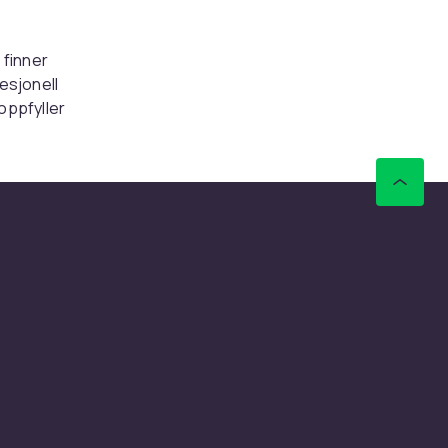
 finner
fesjonell
oppfyller
varig
 utføre
 det
t. Enten
på at du
t
t!