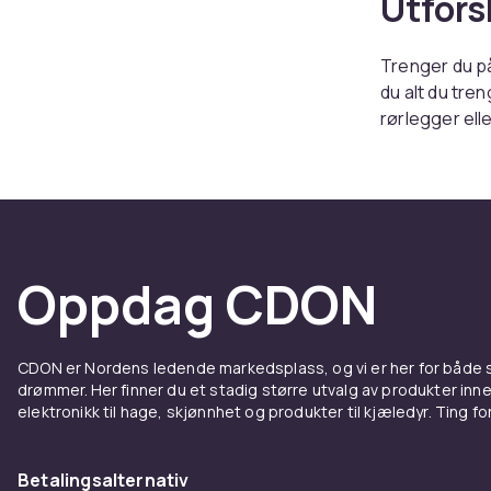
Utfors
Trenger du pål
du alt du tre
rørlegger ell
dine behov og
Produktene i v
ytelse. Fra rø
både små og s
beste utvalge
Oppdag CDON
Se alle produ
du trenger å 
finner det du
CDON er Nordens ledende markedsplass, og vi er her for både
omfattende ut
drømmer. Her finner du et stadig større utvalg av produkter inne
elektronikk til hage, skjønnhet og produkter til kjæledyr. Ting for 
Betalingsalternativ