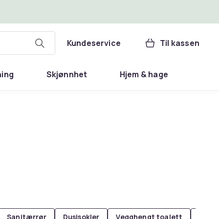
Kundeservice
Til kassen
ning
Skjønnhet
Hjem & hage
Sanitærrør
Dusjsokler
Vegghengt toalett
Kjett