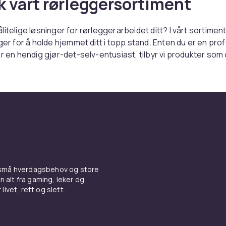
k vårt rørleggersortiment
itelige løsninger for rørleggerarbeidet ditt? I vårt sortiment
nger for å holde hjemmet ditt i topp stand. Enten du er en pro
er en hendig gjør-det-selv-entusiast, tilbyr vi produkter som 
 krav.
årt sortiment er nøye utvalgt for å sikre høy kvalitet og lang
r og rørdeler til verktøy og tilbehør har vi alt du trenger for å
tore prosjekter. Vårt mål hos CDON er å tilby kundene våre
t av kvalitetsprodukter på en pålitelig og praktisk måte.
ktene og finn de riktige løsningene for rørleggerarbeidet dit
bytte ut gamle rør eller installere nye systemer, kan du stole 
 leter etter hos oss. Handle nå og opplev forskjellen med vår
 små hverdagsbehov og store
valg av rørleggerarbeid. Hos CDON finner du det beste av al
n alt fra gaming, leker og
livet, rett og slett.