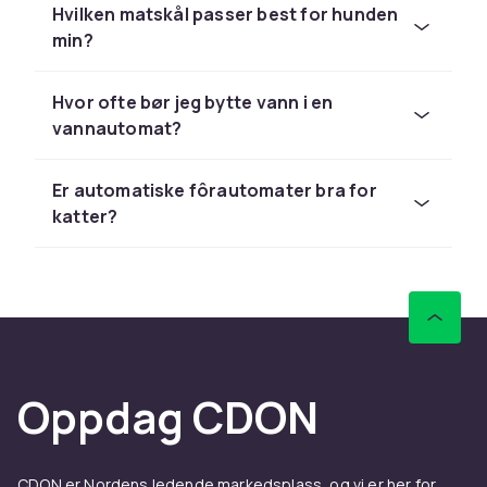
Hvilken matskål passer best for hunden
enkle keramikkskåler til avanserte automatiske
min?
fôringsstasjoner finner du alt du trenger.
Kombinér gjerne med en
skålmatte for husdyr
som beskytter gulvet og holder fôringsstedet
Hvor ofte bør jeg bytte vann i en
rent og ryddig.
vannautomat?
Slik velger du riktig matskål
Er automatiske fôrautomater bra for
Valget av matskål avhenger av dyrets
katter?
størrelse, rase og spisevaner. Flate skåler
passer katter og flatnosede hunderaser som
spiser mer bekvemt med lave kanter. Dypere
skåler egner seg til større hunder og
forhindrer at maten havner utenfor. Materialet
spiller også en rolle – rustfritt stål er holdbart
og enkelt å rengjøre, keramikk er stabilt og
Oppdag CDON
tungt nok til å stå stødig, mens plast er lett og
rimelig. Skåler med sklisikker bunn reduserer
risikoen for at skålen glir rundt under måltidet.
CDON er Nordens ledende markedsplass, og vi er her for