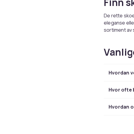
Finn s
De rette skoe
eleganse elle
sortiment av 
herresko
til 
bestiller du e
Vanlig
Sko fo
Hvordan ve
Hver årstid s
espadrillos o
beskytter mo
Hvor ofte 
glatt underla
skiftende væ
Hvordan op
Kvalit
Gode sko han