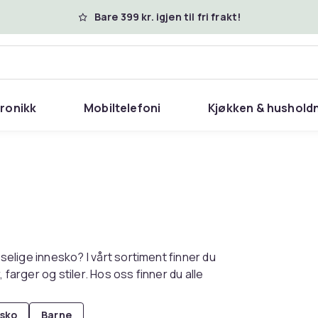
Bare 399 kr. igjen til fri frakt!
tronikk
Mobiltelefoni
Kjøkken & hushold
oselige innesko? I vårt sortiment finner du
 farger og stiler. Hos oss finner du alle
sko
Barne