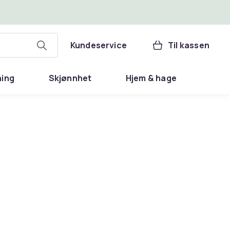
Kundeservice
Til kassen
ning
Skjønnhet
Hjem & hage