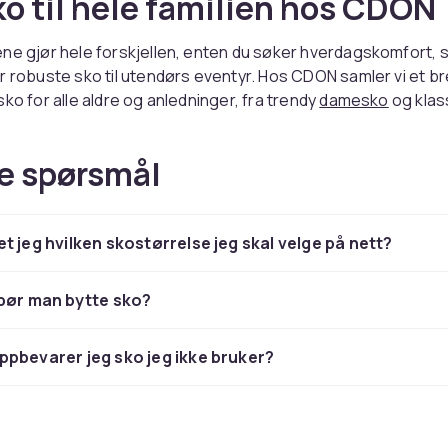
ko til hele familien hos CDON
ne gjør hele forskjellen, enten du søker hverdagskomfort, s
r robuste sko til utendørs eventyr. Hos CDON samler vi et b
sko for alle aldre og anledninger, fra trendy
damesko
og klas
slitesterke og lekne
barnesko
. Med rask levering og trygt kjø
nkelt sko til hele familien direkte hjem til døren.
e spørsmål
r hver sesong og anledning
t jeg hvilken skostørrelse jeg skal velge på nett?
tiller sine krav til skoene du bruker. Om sommeren er luftige s
g flip-flops perfekte valg. Høsten krever robuste støvler so
t regn og gjørme, og vinteren krever forede sko med godt 
bør man bytte sko?
g. Våren er tiden for sneakers og lettere sko som passer de
ret.
pbevarer jeg sko jeg ikke bruker?
et og komfort i hvert steg
dler om mer enn utseende — passform, materialer og støtte