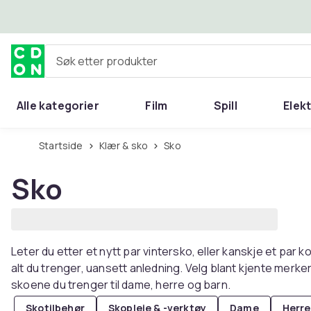
Hopp til hovedinnhold
Søk etter produkter
Alle kategorier
Film
Spill
Elek
Startside
Klær & sko
Sko
Sko
Leter du etter et nytt par vintersko, eller kanskje et par k
alt du trenger, uansett anledning. Velg blant kjente merker,
skoene du trenger til dame, herre og barn.
Skotilbehør
Skopleie & -verktøy
Dame
Herre