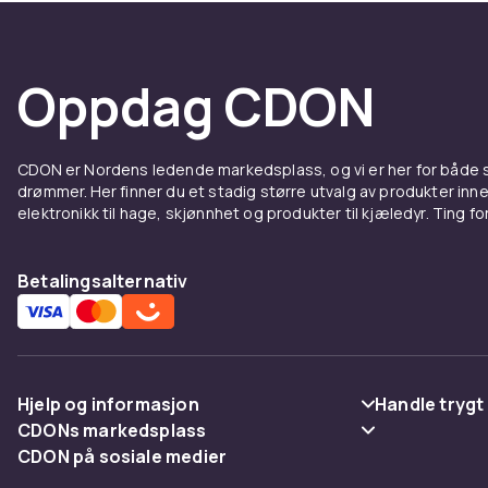
hvordan føtte
skoenes levet
tilpasse komf
Oppdag CDON
Slik ve
passf
CDON er Nordens ledende markedsplass, og vi er her for både
drømmer. Her finner du et stadig større utvalg av produkter inne
elektronikk til hage, skjønnhet og produkter til kjæledyr. Ting for 
Mål foten om
størrelsesgui
anmeldelser f
Betalingsalternativ
størrelsen r
Kjøp s
Hjelp og informasjon
Handle trygt
CDON gjør det 
CDONs markedsplass
merke. Suppl
Vanlige spørsmål
Betaling
CDON på sosiale medier
toppform. Try
Merchant Help Center
Spor pakke
Levering