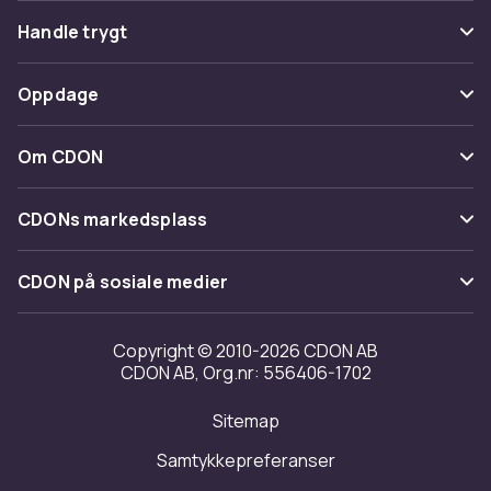
Vanlige spørsmål
Handle trygt
Spor pakke
Betaling
Oppdage
Angre & returner her
Levering
Kategorier
Kontakt oss
Om CDON
Vilkår & policy
Varemerker
Om oss
Tilbakekallinger
CDONs markedsplass
Guider
Kundeanmeldelser
Merchant Help Center
CDON på sosiale medier
Jobbe på CDON
Investor relations
Copyright © 2010-2026 CDON AB
CDON AB, Org.nr: 556406-1702
Tilgjengelighet
Sitemap
Samtykkepreferanser