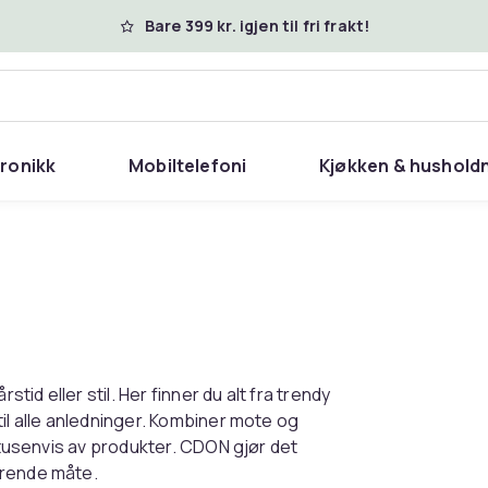
Bare 399 kr. igjen til fri frakt!
tronikk
Mobiltelefoni
Kjøkken & hushold
tid eller stil. Her finner du alt fra trendy
il alle anledninger. Kombiner mote og
t tusenvis av produkter. CDON gjør det
erende måte.