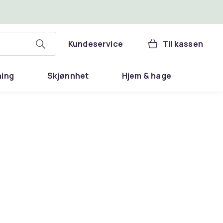
Kundeservice
Til kassen
ning
Skjønnhet
Hjem & hage