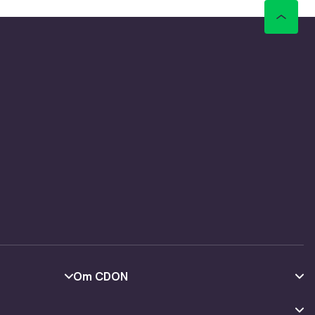
Om CDON
Om oss