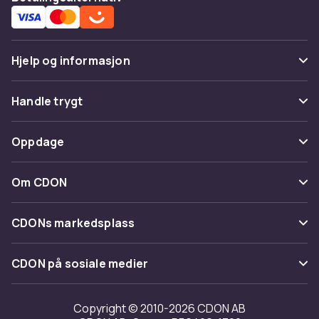
Hjelp og informasjon
Vanlige spørsmål
Handle trygt
Spor pakke
Betaling
Oppdage
Angre & returner her
Levering
Kategorier
Kontakt oss
Om CDON
Vilkår & policy
Varemerker
Om oss
Tilbakekallinger
CDONs markedsplass
Guider
Kundeanmeldelser
Merchant Help Center
CDON på sosiale medier
Jobbe på CDON
Investor relations
Copyright © 2010-2026 CDON AB