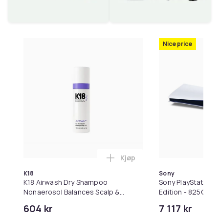
Nice price
Kjøp
Legg K18 Airwash Dry Shamp
K18
Sony
K18 Airwash Dry Shampoo
Sony PlayStation 5 
Nonaerosol Balances Scalp &
Edition - 825GB
Controls Excess Oil
604 kr
7 117 kr