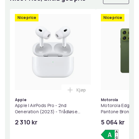
Nice price
Nice price
Kjøp
Legg Apple | AirPods Pro - 
Apple
Motorola
Apple | AirPods Pro - 2nd
Motorola Edge 70
Generation (2023) - Trådløse
Pantone Bronze G
øretelefoner med mikrofon. - aktiv
2 310 kr
5 064 kr
støyreduksjon - hvit | Magsafe
ladeveske (USB-C)