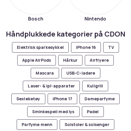
Bosch
Nintendo
Håndplukkede kategorier på CDON
Elektrisk sparkesykkel
iPhone 16
TV
Apple AirPods
Hårkur
Airfryere
Mascara
USB-C-ladere
Laser- & ipl-apparater
Kullgrill
Sexleketøy
iPhone 17
Dameparfyme
Sminkespeil med lys
Padel
Parfyme menn
Solstoler & solsenger