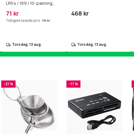
LR54 / 189 / 10-pakning
PKcell
71 kr
468 kr
Tidligere laveste pris:
76 kr
torsdag, 13 aug.
torsdag, 13 aug.
-21 %
-17 %