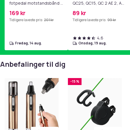
fotpedal motstandsbånd -
QC25, QC15, QC 2 AE 2, AE
mage- og kjernetrening,
2i, AE 2w, SoundTrue,
169 kr
89 kr
yoga og
SoundLink Black
Tidligere laveste pris:
201 kr
Tidligere laveste pris:
99 kr
hjemmegymnastikk Pink
4,6
fredag, 14 aug.
onsdag, 19 aug.
Anbefalinger til dig
-15 %