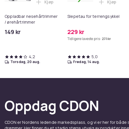
Kjøp
Kjøp
Legg Oppladbar nesehårtrimmer / ørehå
Legg Slepe
Oppladbar nesehårtrimmer
Slepetau for terrengsykkel
/ ørehårtrimmer
149 kr
229 kr
Tidligere laveste pris:
271 kr
4,2
5,0
torsdag, 20 aug.
fredag, 14 aug.
Oppdag CDON
CDON er Nordens ledende markedsplass, og vi er her for både
drømmer. Her finner du et stadig større utvalg av produkter inne