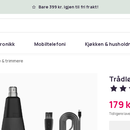
Bare 399 kr. igjen til fri frakt!
tronikk
Mobiltelefoni
Kjøkken & hushold
re & trimmere
Trådl
179 k
Tidligere lave