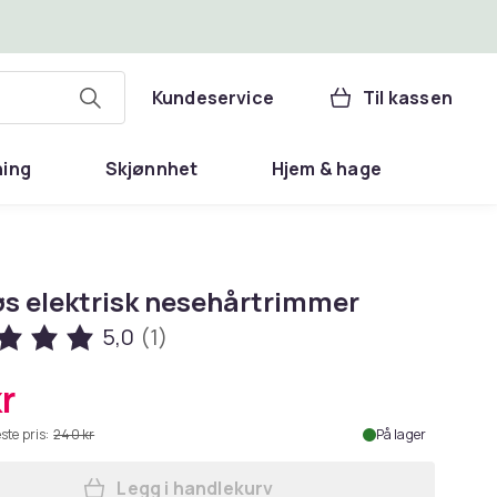
Kundeservice
Til kassen
ning
Skjønnhet
Hjem & hage
øs elektrisk nesehårtrimmer
5,0
(1)
r
ste pris:
240 kr
På lager
Legg i handlekurv