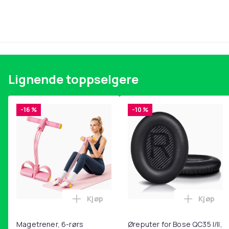
Vekt, gram
Artikkel nr.
Produktsikkerhetsinformasjon
Lignende toppselgere
-16 %
-10 %
Kjøp
Kjøp
Legg Magetrener, 6-rørs fotpedal mot
Legg Øre
Magetrener, 6-rørs
Øreputer for Bose QC35 I/II,