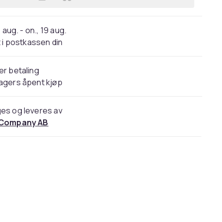
Legg Trådløs elektrisk nesehårtrim
 aug. - on., 19 aug.
 i postkassen din
er betaling
agers åpent kjøp
es og leveres av
 Company AB