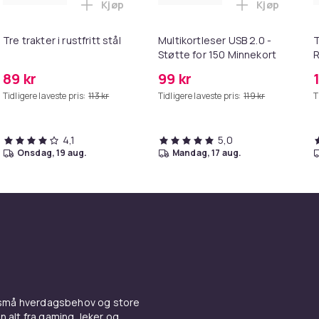
Kjøp
Kjøp
rtrimmer i handlekurven
tau for terrengsykkel i handlekurven
Legg Tre trakter i rustfritt stål i handleku
Legg Multiko
Tre trakter i rustfritt stål
Multikortleser USB 2.0 -
T
Støtte for 150 Minnekort
R
S
89 kr
99 kr
h
Tidligere laveste pris:
113 kr
Tidligere laveste pris:
119 kr
T
s
b
4,1
5,0
onsdag, 19 aug.
mandag, 17 aug.
 små hverdagsbehov og store
n alt fra gaming, leker og