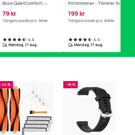
Bose QuietComfort -
Potetrimmer - Trimmer for
QC35/QC25/QC15/AE2 -
Poter
79 kr
199 kr
Grå
Tidligere laveste pris:
99 kr
Tidligere laveste pris:
219 kr
4,4
4,4
mandag, 17 aug.
mandag, 17 aug.
-24 %
-18 %