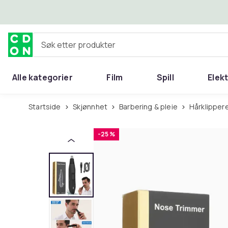
Hopp til hovedinnhold
Søk etter produkter
Alle kategorier
Film
Spill
Elek
Startside
Skjønnhet
Barbering & pleie
Hårklippe
-25 %