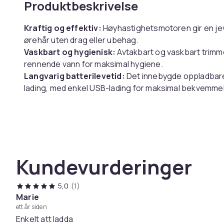
Produktbeskrivelse
Kraftig og effektiv:
Høyhastighetsmotoren gir en jev
ørehår uten drag eller ubehag.
Vaskbart og hygienisk:
Avtakbart og vaskbart trimm
rennende vann for maksimal hygiene.
Langvarig batterilevetid:
Det innebygde oppladbare b
lading, med enkel USB-lading for maksimal bekvemmel
Spesifikasjoner:
Farge: Sort
Størrelse: Lengde: 14,3 cm, Bredde: 2,6 cm, Høyde: 2
Materiale: ABS
Kundevurderinger
Pakken inkluderer:
5,0
(1)
1 x nesehårstrimmer
Marie
ett år siden
1 x USB-ladekabel
Enkelt att ladda
1 x Rengjøringsbørste