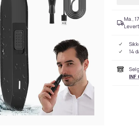
Ma., 17
Levert
Sikk
14 d
Selg
INF