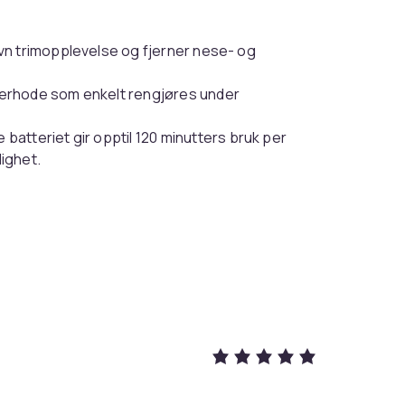
n trimopplevelse og fjerner nese- og
erhode som enkelt rengjøres under
atteriet gir opptil 120 minutters bruk per
ighet.
,5 cm