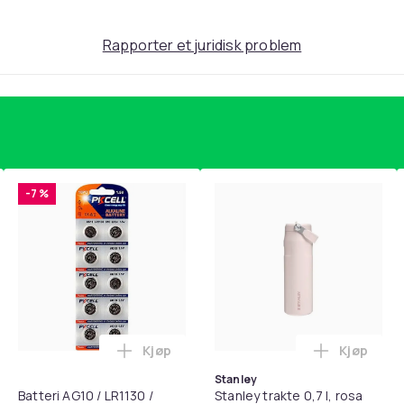
123
Rapporter et juridisk problem
f43dd4c0-4c02-591f-a4fe-5cd88354ce45
-7 %
Kjøp
Kjøp
standsbånd - mage- og kjernetrening, yoga og hjemmegymnast
puter for Bose QC35 I/II, QC25, QC15, QC 2 AE 2, AE 2i, AE 2w,
Legg Batteri AG10 / LR1130 / LR54 / 189 
Legg Stanl
Stanley
Batteri AG10 / LR1130 /
Stanley trakte 0,7 l, rosa