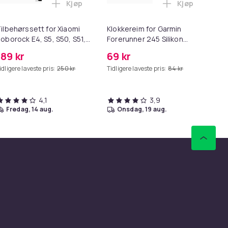
Kjøp
Kjøp
rven
rtleser USB 2.0 - Støtte for 150 Minnekort i handlekurven
Legg Tilbehørssett for Xiaomi Roborock E4, S5
Legg Klokkere
ilbehørssett for Xiaomi
Klokkereim for Garmin
Ers
oborock E4, S5, S50, S51,
Forerunner 245 Silikon
Sp
55 11 deler, 2
Black 20 mm
189 kr
69 kr
2
ovedbørster, 4
idligere laveste pris:
250 kr
Tidligere laveste pris:
84 kr
idebørster,4 filter,1
ørster
4,1
3,9
fredag, 14 aug.
onsdag, 19 aug.