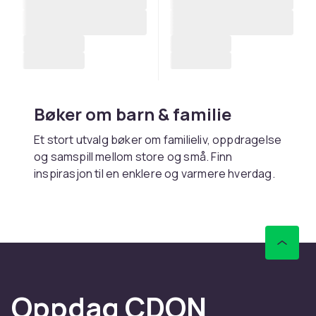
Bøker om barn & familie
Et stort utvalg bøker om familieliv, oppdragelse
og samspill mellom store og små. Finn
inspirasjon til en enklere og varmere hverdag.
Kjøp bøker om barn og familie
online hos CDON
Hos CDON finner du bøker om barn og familie –
med rask levering og trygt kjøp.
Oppdag CDON