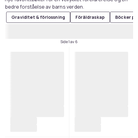
bedre forståelse av barns verden.
Graviditet & förlossning
Föräldraskap
Böcker på
Side 1 av 6