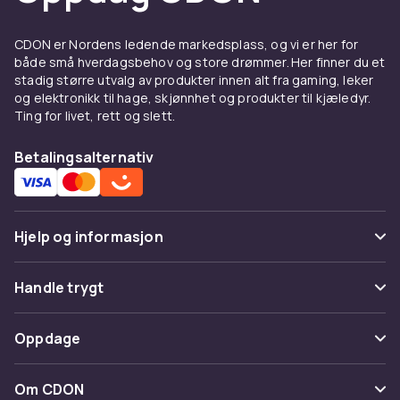
CDON er Nordens ledende markedsplass, og vi er her for
både små hverdagsbehov og store drømmer. Her finner du et
stadig større utvalg av produkter innen alt fra gaming, leker
og elektronikk til hage, skjønnhet og produkter til kjæledyr.
Ting for livet, rett og slett.
Betalingsalternativ
Hjelp og informasjon
Vanlige spørsmål
Handle trygt
Spor pakke
Betaling
Oppdage
Angre & returner her
Levering
Kategorier
Kontakt oss
Om CDON