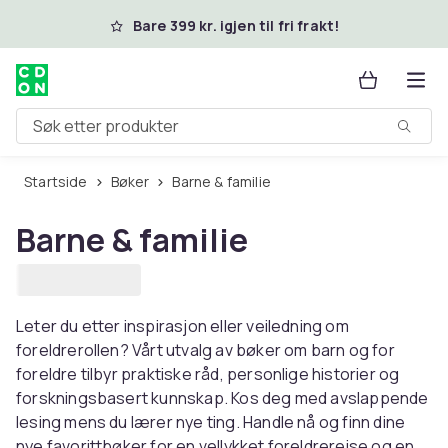
Hopp til hovedinnhold
Bare 399 kr. igjen til fri frakt!
Søk etter produkter
Startside
Bøker
Barne & familie
Barne & familie
Leter du etter inspirasjon eller veiledning om
foreldrerollen? Vårt utvalg av bøker om barn og for
foreldre tilbyr praktiske råd, personlige historier og
forskningsbasert kunnskap. Kos deg med avslappende
lesing mens du lærer nye ting. Handle nå og finn dine
nye favorittbøker for en vellykket foreldrereise og en