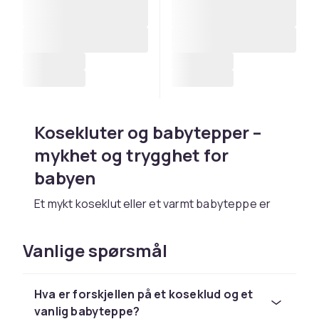
Kosekluter og babytepper –
mykhet og trygghet for
babyen
Et mykt koseklut eller et varmt babyteppe er
mer enn bare et stoff – det er trygghet, trøst
og et stykke hjem for babyen. Det rette
Vanlige spørsmål
teppet følger barnet i vognen, sengen, på
reisen og inn i drømmenes land. Med riktig valg
av materiale og størrelse finner du et teppe
Hva er forskjellen på et koseklud og et
som både baby og foreldre elsker.
vanlig babyteppe?