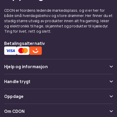
Velg et babyteppe i pustende materiale som
regulerer varmen naturlig – økologisk bomull,
CDON er Nordens ledende markedsplass, og vi er her for
bambus eller merinoull er utmerkede valg.
både små hverdagsbehov og store drømmer. Her finner du et
Tynne sommertepper passer til varmere
stadig større utvalg av produkter innen alt fra gaming, leker
og elektronikk til hage, skjønnhet og produkter til kjæledyr.
måneder og tynnere sovemiljøer, mens
Ting for livet, rett og slett.
tykkere tepper passer til høst og vinter. Velg
størrelse ut fra bruken: et lite vogn- eller
Betalingsalternativ
kurvteppe til utendørs bruk og et større til
sengen og sofakos.
Sikkerhet i sengen – viktige
Hjelp og informasjon
retningslinjer
Vanlige spørsmål
Løse tepper i spjeldsengen øker risikoen for
Handle trygt
kvelning og bør unngås for barn under 12
Spor pakke
måneder. Anbefalingen fra barneleger er å
Betaling
Oppdage
bruke sovepose i stedet for teppe i
Angre & returner her
Levering
spjeldsengen. Koseklutet kan derimot ligge
Kategorier
Kontakt oss
Om CDON
ved siden av barnet i sengen fra ca. 6–7
Vilkår & policy