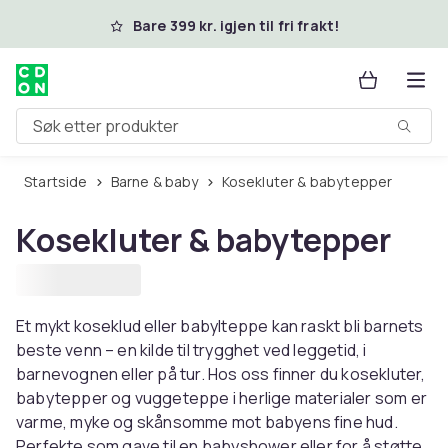
Hopp til hovedinnhold
Bare 399 kr. igjen til fri frakt!
Søk etter produkter
Startside
Barne & baby
Kosekluter & babytepper
Kosekluter & babytepper
Et mykt koseklud eller babylteppe kan raskt bli barnets
beste venn – en kilde til trygghet ved leggetid, i
barnevognen eller på tur. Hos oss finner du kosekluter,
babytepper og vuggeteppe i herlige materialer som er
varme, myke og skånsomme mot babyens fine hud.
Perfekte som gave til en babyshower eller for å støtte