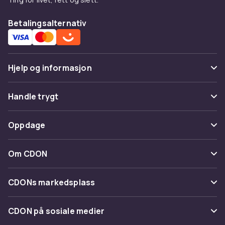
Betalingsalternativ
Hjelp og informasjon
Vanlige spørsmål
Handle trygt
Spor pakke
Betaling
Oppdage
Angre & returner her
Levering
Kategorier
Kontakt oss
Om CDON
Vilkår & policy
Varemerker
Om oss
Tilbakekallinger
CDONs markedsplass
Guider
Kundeanmeldelser
Merchant Help Center
CDON på sosiale medier
Jobbe på CDON