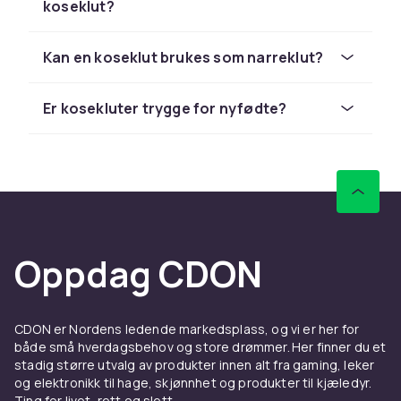
koseklut?
Tenk på alder, årstid og barnets preferanser
når du velger koseklut. Mindre kluter passer
Kan en koseklut brukes som narreklut?
best til nyfødte, mens litt eldre barn
foretrekker gjerne en mer robust klut.
Er kosekluter trygge for nyfødte?
Kontroller alltid at materialet oppfyller
gjeldende sikkerhetsstandarder.
Oppdag CDON
CDON er Nordens ledende markedsplass, og vi er her for
både små hverdagsbehov og store drømmer. Her finner du et
stadig større utvalg av produkter innen alt fra gaming, leker
og elektronikk til hage, skjønnhet og produkter til kjæledyr.
Ting for livet, rett og slett.