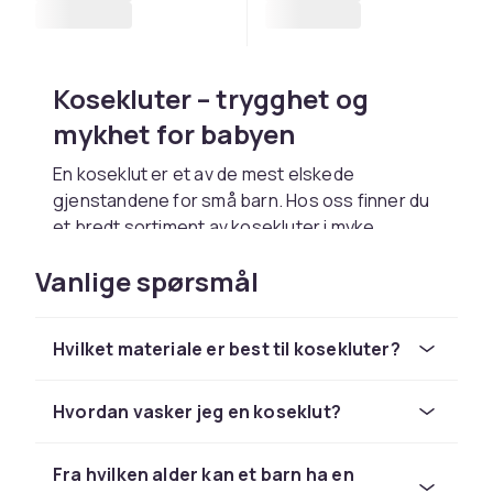
Kosekluter – trygghet og
mykhet for babyen
En koseklut er et av de mest elskede
gjenstandene for små barn. Hos oss finner du
et bredt sortiment av kosekluter i myke,
hudvennlige materialer som passer for
Vanlige spørsmål
nyfødte og litt eldre barn.
Materiale og kvalitet
Hvilket materiale er best til kosekluter?
Vi tilbyr kosekluter i økologisk bomull, bambus,
velour og fleece. Alle materialer er nøye
Hvordan vasker jeg en koseklut?
utvalgt for å skåne følsom babyhud og tåle
gjentatt maskinvask uten å miste mykheten.
Fra hvilken alder kan et barn ha en
Tips til valg av koseklut