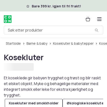
Hopp til hovedinnhold
Bare 399 kr. igjen til fri frakt!
Søk etter produkter
Startside
Barne & baby
Kosekluter & babytepper
Kos
Kosekluter
Et koseklede gir babyen trygghet og trøst og blir raskt
et elsket objekt. Myke og behagelige materialer med
integrert smokk eller leke for ekstra kjærlighet og
trygghet.
Kosekluter med smokkholder
Økologiske kosekluter