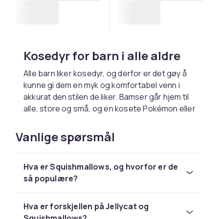
Kosedyr for barn i alle aldre
Alle barn liker kosedyr, og derfor er det gøy å
kunne gi dem en myk og komfortabel venn i
akkurat den stilen de liker. Bamser går hjem til
alle, store og små, og en kosete Pokémon eller
en snakkende Baby Yoda er spesielt gøy for de
litt eldre barna. Prinsesser liker kosedyr i form
Vanlige spørsmål
av enhjørninger, og hva kan være
morsommere for en fireåring enn å leke med et
Hva er Squishmallows, og hvorfor er de
kosedyr som ser ut som en emoji? Kosedyr får
så populære?
barn til å føle seg trygge og kan hjelpe dem å
sovne fredelig, men også ha en venn å klemme
i forskjellige sammenhenger. En klok elefant,
Hva er forskjellen på Jellycat og
en grønn drage eller en liten hund er alle
Squishmallows?