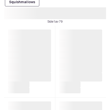
Squishmallows
Side 1 av 79