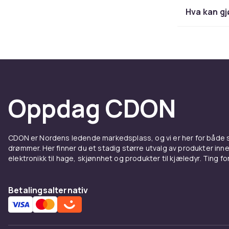
Hva kan gj
Etter hvert s
som holder tr
hjelpemidler 
reparasjoner 
Gaver 
Oppdag CDON
Leter du ette
babygavesett
begynnelsen p
CDON er Nordens ledende markedsplass, og vi er her for både
drømmer. Her finner du et stadig større utvalg av produkter inne
Babypr
elektronikk til hage, skjønnhet og produkter til kjæledyr. Ting for 
ett st
Betalingsalternativ
CDON samler 
forhandlere p