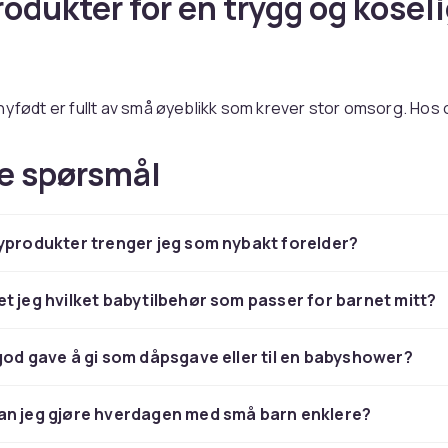
odukter for en trygg og kosel
nyfødt er fullt av små øyeblikk som krever stor omsorg. Hos
byprodukter som gjør de første månedene enklere – fra komf
ryggende smokker til smarte løsninger for bleieskift og am
e spørsmål
 som skaper trygghet for både baby og forelder.
lbehør som forenkler hverda
yprodukter trenger jeg som nybakt forelder?
e smaken til den første turen i barnevognen – babytilbehør u
t jeg hvilket babytilbehør som passer for barnet mitt?
 dag. Her finner du alt fra praktiske middagssett og barneserv
g babyhusker for hvile og lek. Smarte detaljer som gjør hv
god gave å gi som dåpsgave eller til en babyshower?
r, selv når den er travel.
odukter som vokser med fami
an jeg gjøre hverdagen med små barn enklere?