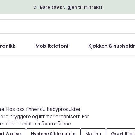
Bare 399 kr. igjen til fri frakt!
tronikk
Mobiltelefoni
Kjøkken & hushold
mme. Hos oss finner du babyprodukter,
e, tryggere og litt mer organisert. For
rn eller er midt i småbarnsårene.
rt & reise
Hygiene & bleiepleie
Mating
Gravidite