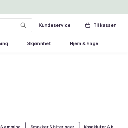
Kundeservice
Til kassen
ning
Skjønnhet
Hjem & hage
t & amming
Smokker & biteringer
Kosekluter & babyte