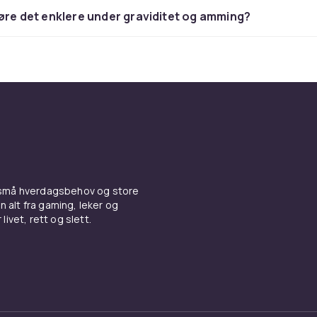
øre det enklere under graviditet og amming?
om barn blir eldre, endrer behovene deres seg. Vi har barne
itt med tiden – som sikkerhetsgrinder, sykkelseter og andre
som gjør hjemmet trygt og utflukter enklere. Enten det er s
hjemme eller større eventyr, finner du løsningene her.
og minner til de første leveår
r en dåpsgave eller noe ekstra til en babyshower? Våre
, babytepper og første leker er mer enn bare gaver – de er
å minner. En tanke som føles, både nå og langt inn i fremtid
 små hverdagsbehov og store
n alt fra gaming, leker og
odukter og babytilbehør – alt
livet, rett og slett.
ed
babyprodukter, babytilbehør og barneprodukter fra pålitel
å ett sted. Her finner du både hverdagsløsninger og små perl