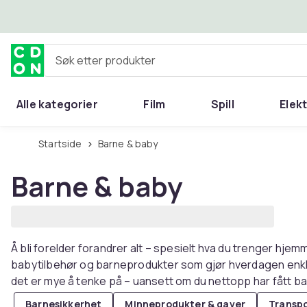
Hopp til hovedinnhold
Søk etter produkter
Alle kategorier
Film
Spill
Elek
Startside
Barne & baby
Barne & baby
Å bli forelder forandrer alt – spesielt hva du trenger hje
babytilbehør og barneprodukter som gjør hverdagen enkler
det er mye å tenke på – uansett om du nettopp har fått ba
Barnesikkerhet
Minneprodukter & gaver
Transpo