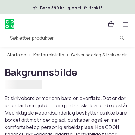
Hopp til hovedinnhold
Bare 399 kr. igjen til fri frakt!
Søk etter produkter
Startside
Kontorrekvisita
Skriveunderlag & trekkpapir
Bakgrunnsbilde
Et skrivebord er mer enn bare en overflate. Det er der
ideer tar form, jobber blir gjort og skolearbeid oppstår.
Med riktig skrivebordsunderlag beskytter du ikke bare
bordet ditt mot riper og søl, du skaper også en mer
komfortabel og personlig arbeidsplass. Hos CDON
finner du skrivebordsunderlag i forskjellige farger,