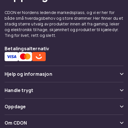
Skriveunderlag er tilgjengelige i flere
forskjellige materialer. Plast er slitesterkt og
CDON er Nordens ledende markedsplass, og vi er her for
lett å tørke av. Skumgummi gir ekstra komfort
både små hverdagsbehov og store drømmer. Her finner du et
under lange arbeidsdager. For en mer
stadig større utvalg av produkter innen alt fra gaming, leker
eksklusiv følelse finnes det modeller i
og elektronikk til hage, skjønnhet og produkter til kjæledyr.
kunstskinn eller ekte skinn som gir et stilig
Ting for livet, rett og slett.
uttrykk. Noen varianter kombinerer materialer
Betalingsalternativ
for bedre stabilitet og sklisikring, noe som er
spesielt verdsatt under intensivt dataarbeid
eller spilling.
Farger og motiver som gjør
Hjelp og informasjon
skrivebordet personlig
Vanlige spørsmål
Handle trygt
Utseendet påvirker den generelle følelsen i
Spor pakke
rommet. Her finnes det skrivebordsmatter i
Betaling
Oppdage
nøytrale farger som svart, grått og beige for
Angre & returner her
et mer nedtonet kontor. For de som ønsker
Levering
Kategorier
mer energi rundt arbeidsplassen, finnes det
Kontakt oss
Om CDON
Vilkår & policy