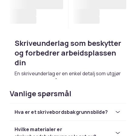
Skriveunderlag som beskytter
og forbedrer arbeidsplassen
din
En skriveunderlag er en enkel detalj som utgjør
en stor forskjell på skrivebordet ditt. Den
beskytter overflaten mot riper, merker og søl,
Vanlige spørsmål
samtidig som den gir en mykere og mer
komfortabel følelse når du skriver, jobber ved
datamaskinen eller bruker musen. Enten du
Hva er et skrivebordsbakgrunnsbilde?
sitter på kontoret, jobber hjemmefra, studerer
eller spiller, skaper den riktige
Hvilke materialer er
skriveunderlaget en mer organisert og