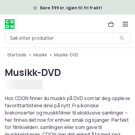
Hopp til hovedinnhold
Bare 399 kr. igjen til fri frakt!
Søk etter produkter
Startside
Musikk
Musikk-DVD
Musikk-DVD
Hos CDON finner du musikk på DVD som lar deg oppleve
favorittartistene dine på nytt. Fra ikoniske
livekonserter og musikkfilmer til eksklusive samlinger –
her finnes det noe for enhver smak og sjanger. Perfekt
for filmkvelden, samlingen eller som gave til
musikkelskeren. CDON gjør det enkelt å ta med seg