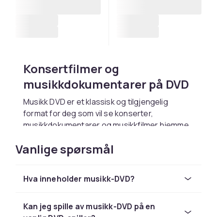
Konsertfilmer og
musikkdokumentarer på DVD
Musikk DVD er et klassisk og tilgjengelig
format for deg som vil se konserter,
musikkdokumentarer og musikkfilmer hjemme.
Formatet fungerer i de fleste DVD spillere og
Vanlige spørsmål
gir deg tilgang til musikkopplevelsen
uavhengig av streaming.
Hos CDON finner du et bredt utvalg av musikk
Hva inneholder musikk-DVD?
DVD med artister og band innen mange
sjangre. Uansett om du leter etter en
Kan jeg spille av musikk-DVD på en
legendarisk liveopptredener, en dokumentar