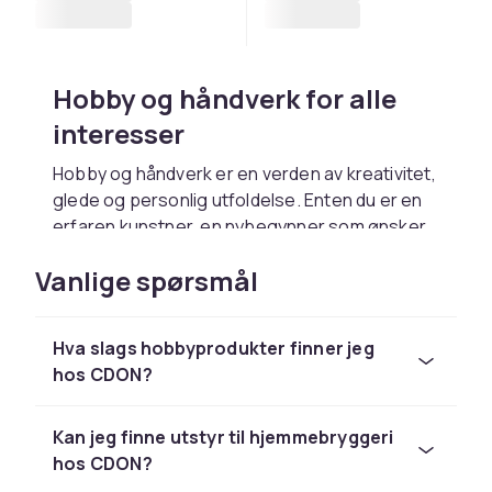
Hobby og håndverk for alle
interesser
Hobby og håndverk er en verden av kreativitet,
glede og personlig utfoldelse. Enten du er en
erfaren kunstner, en nybegynner som ønsker
å prøve noe nytt, eller en entusiast som
Vanlige spørsmål
samler på unike gjenstander, finner du alt du
trenger hos CDON. Vi tilbyr et bredt og variert
sortiment av produkter innenfor hobby og
Hva slags hobbyprodukter finner jeg
håndverk, slik at du kan gi uttrykk for din
hos CDON?
kreativitet på din egen måte.
Kreative hobbyer gir rom for personlig vekst
Kan jeg finne utstyr til hjemmebryggeri
og avslapping. Mange opplever at arbeid med
hos CDON?
hendene gir en unik form for tilfredsstillelse