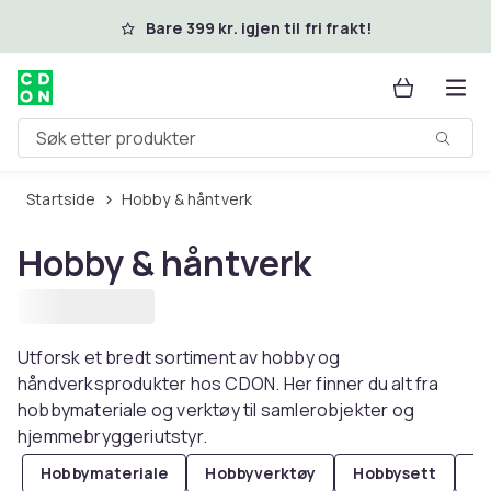
Hopp til hovedinnhold
Bare 399 kr. igjen til fri frakt!
Søk etter produkter
Startside
Hobby & håntverk
Hobby & håntverk
Utforsk et bredt sortiment av hobby og
håndverksprodukter hos CDON. Her finner du alt fra
hobbymateriale og verktøy til samlerobjekter og
hjemmebryggeriutstyr.
Hobbymateriale
Hobbyverktøy
Hobbysett
S