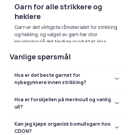
Garn for alle strikkere og
heklere
Garn er det viktigste råmaterialet for strikking
og hekling, og valget av garn har stor
innvirkning på det ferdige produktet. Hos
CDON finner du et bredt og variert utvalg av
Vanlige spørsmål
garner i ulike fibrer, tykkelser og farger. Enten
du strikker plagg, tepper, sokker eller
hjemmedekorasjoner, finner du riktig garn her.
Hva er det beste garnet for
Strikking og hekling er populære hobbyer som
nybegynnere innen strikking?
appellerer til mennesker i alle aldre. Det er
avslappende, kreativt og gir deg et håndlaget
Hva er forskjellen på merinoull og vanlig
produkt som er unikt og personlig. Med riktig
ull?
garn kan du skape vakre og holdbare arbeider
som du kan bruke selv eller gi bort som gaver.
Kan jeg kjøpe organisk bomullsgarn hos
Ullgarn i mange kvaliteter
CDON?