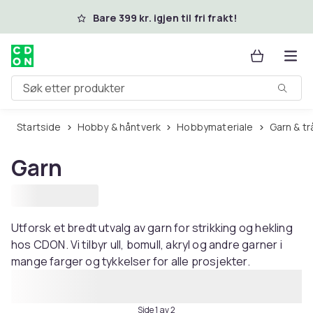
Hopp til hovedinnhold
Bare 399 kr. igjen til fri frakt!
Søk etter produkter
Startside
Hobby & håntverk
Hobbymateriale
Garn & t
Garn
Utforsk et bredt utvalg av garn for strikking og hekling
hos CDON. Vi tilbyr ull, bomull, akryl og andre garner i
mange farger og tykkelser for alle prosjekter.
Side 1 av 2