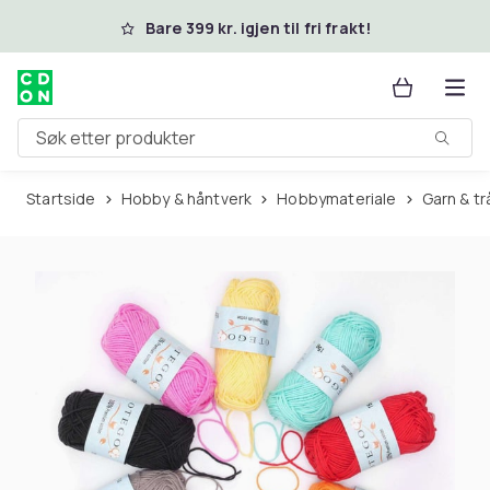
Hopp til hovedinnhold
Bare 399 kr. igjen til fri frakt!
Søk etter produkter
Startside
Hobby & håntverk
Hobbymateriale
Garn & t