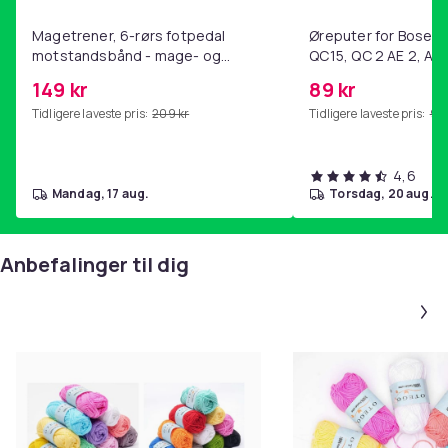
Magetrener, 6-rørs fotpedal
Øreputer for Bose QC
motstandsbånd - mage- og
QC15, QC 2 AE 2, AE 
kjernetrening, yoga og
SoundTrue, SoundLin
149 kr
89 kr
hjemmegymnastikk Purple
Tidligere laveste pris:
209 kr
Tidligere laveste pris:
99 
4,6
mandag, 17 aug.
torsdag, 20 aug.
Anbefalinger til dig