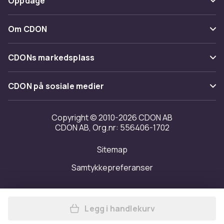
Oppdage
Angre & returner her
Levering
Kategorier
Kontakt oss
Om CDON
Vilkår & policy
Varemerker
Om oss
Tilbakekallinger
CDONs markedsplass
Guider
Kundeanmeldelser
Merchant Help Center
CDON på sosiale medier
Jobbe på CDON
Investor relations
Copyright © 2010-2026 CDON AB
CDON AB, Org.nr: 556406-1702
Tilgjengelighet
Sitemap
Samtykkepreferanser
Legg i handlekurv
Legg 10-pakning bomullsgarn