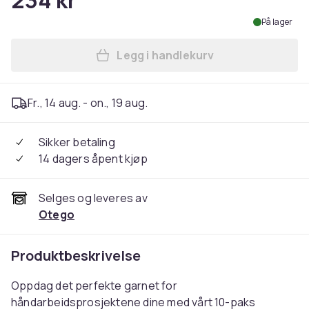
234 kr
På lager
Legg i handlekurv
Legg 10-pakning bomullsgarn
Fr., 14 aug. - on., 19 aug.
Sikker betaling
14 dagers åpent kjøp
Selges og leveres av
Otego
Produktbeskrivelse
Oppdag det perfekte garnet for
håndarbeidsprosjektene dine med vårt 10-paks