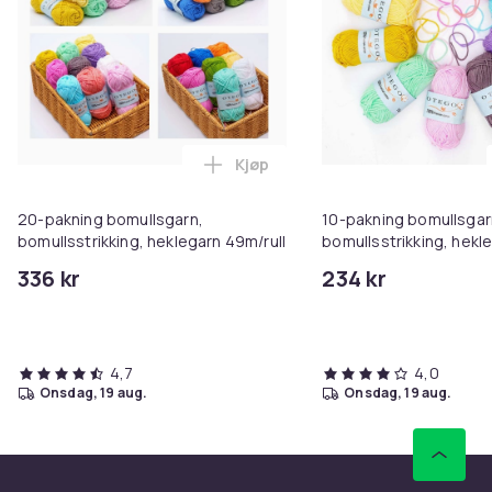
Kjøp
Legg 20-pakning bomullsgarn, bo
20-pakning bomullsgarn,
10-pakning bomullsgar
bomullsstrikking, heklegarn 49m/rull
bomullsstrikking, hekl
336 kr
234 kr
4,7
4,0
onsdag, 19 aug.
onsdag, 19 aug.