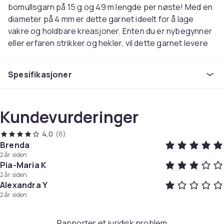
bomullsgarn på 15 g og 49 m lengde per nøste! Med en
diameter på 4 mm er dette garnet ideelt for å lage
vakre og holdbare kreasjoner. Enten du er nybegynner
eller erfaren strikker og hekler, vil dette garnet levere
overlegen kvalitet og brukervennlighet.
Dette bomullsgarnet tilbyr en allsidig fargepalett som
Spesifikasjoner
lar deg utforske kreativiteten din. Enten du lager klær,
tilbehør eller hjemmeinnredning, vil dette garnet gi
prosjektene dine en myk og naturlig følelse.
Kundevurderinger
Invester i vårt 10-paknings bomullsgarn med totalt 150 g
og la fantasien din blomstre. Lag unike og personlige
4,0
(6)
gjenstander som vil imponere både deg selv og andre.
Brenda
Med høy kvalitet, sjenerøs lengde og mange farger å
2 år siden
velge mellom, er dette garnet et uunnværlig verktøy for
Pia-Maria K
dine håndverkseventyr.
2 år siden
Alexandra Y
Du kan også bruke disse til å lage unike
2 år siden
vennskapsarmbånd eller hvorfor ikke til Macramé-
knyting.
p>
Rapporter et juridisk problem