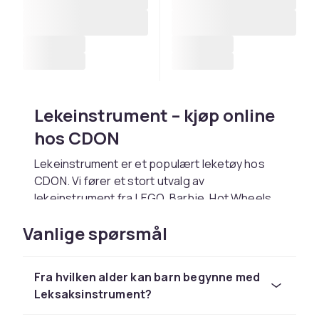
Lekeinstrument – kjøp online
hos CDON
Lekeinstrument er et populært leketøy hos
CDON. Vi fører et stort utvalg av
lekeinstrument fra LEGO, Barbie, Hot Wheels,
Playmobil og Schleich til konkurransedyktige
Vanlige spørsmål
priser.
Velg lekeinstrument basert på barnets alder
og interesser. Hos CDON handler du trygt med
Fra hvilken alder kan barn begynne med
rask levering og enkel retur.
Leksaksinstrument?
Utforsk hele lekesortimentet hos CDON.