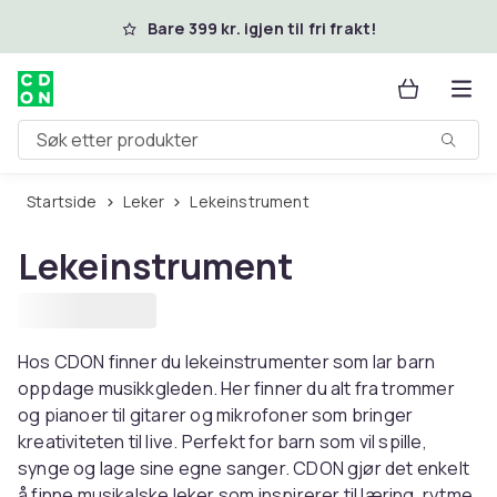
Hopp til hovedinnhold
Bare 399 kr. igjen til fri frakt!
Søk etter produkter
Startside
Leker
Lekeinstrument
Lekeinstrument
Hos CDON finner du lekeinstrumenter som lar barn
oppdage musikkgleden. Her finner du alt fra trommer
og pianoer til gitarer og mikrofoner som bringer
kreativiteten til live. Perfekt for barn som vil spille,
synge og lage sine egne sanger. CDON gjør det enkelt
å finne musikalske leker som inspirerer til læring, rytme