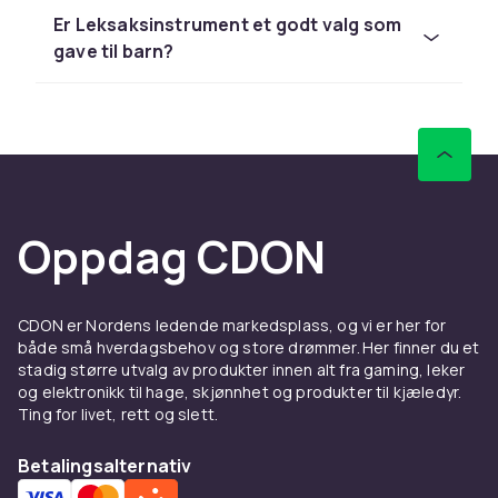
Hos CDON finner du lekeinstrument fra LEGO,
Er Leksaksinstrument et godt valg som
Barbie og Schleich til konkurransedyktige
gave til barn?
priser med rask levering og enkel retur.
Sammenlign produkter og les
kundeanmeldelser for å finne beste leketøy. Vi
har et stort sortiment til alle budsjetter.
Hos CDON finner du lekeinstrument fra LEGO,
Barbie og Schleich til konkurransedyktige
Oppdag CDON
priser med rask levering og enkel retur.
Sammenlign produkter og les
kundeanmeldelser for å finne beste leketøy. Vi
CDON er Nordens ledende markedsplass, og vi er her for
har et stort sortiment til alle budsjetter.
både små hverdagsbehov og store drømmer. Her finner du et
stadig større utvalg av produkter innen alt fra gaming, leker
Hos CDON finner du lekeinstrument fra LEGO,
og elektronikk til hage, skjønnhet og produkter til kjæledyr.
Barbie og Schleich til konkurransedyktige
Ting for livet, rett og slett.
priser med rask levering og enkel retur.
Betalingsalternativ
Sammenlign produkter og les
kundeanmeldelser for å finne beste leketøy. Vi