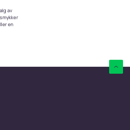
alg av
årsmykker
ller en
et
aper et
ganse og
som
den en
fører
mething
en vakker
 for det