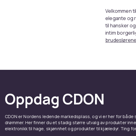
Velkommen til
elegante og r
til hansker o
intim borgerl
brudesløren
Brudti
Brudtilbehøre
minneverdig h
tilfører et r
diademer, blo
Oppdag CDON
kongelig utstr
raffinement.
Strømpebånd e
CDON er Nordens ledende markedsplass, og vi er her for både
new, somethi
drømmer. Her finner du et stadig større utvalg av produkter inne
elektronikk til hage, skjønnhet og produkter til kjæledyr. Ting for 
dekorasjon, m