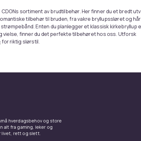
 CDONs sortiment av brudtilbehør. Her finner du et bredt utv
omantiske tilbehør til bruden, fra vakre bryllupssløret og h
g strømpebånd. Enten du planlegger et klassisk kirkebryllup e
ig vielse, finner du det perfekte tilbehøret hos oss. Utforsk
e
for riktig slørstil.
lbehørets rolle i bryllupslook
t er de siste detaljene som fullfører bryllupsoutfittet og sk
elhetsinntrykk. Et vakkert slør forsterker brudekjolens ele
omantisk og tradisjonelt element til seremonien. Hårsmykker 
msterkroner og hårklemmer i perlemor og krystaller gir bru
åling. Hansker i blonder eller silke er et klassisk valg som til
r en elsket bryllupstradisjon knyttet til 'something old, so
 små hverdagsbehov og store
ng borrowed, something blue'. Brukerbukettet er ikke bare 
n alt fra gaming, leker og
livet, rett og slett.
en et sterkt moteuttrykk. Hos CDON finner du alt du trenger