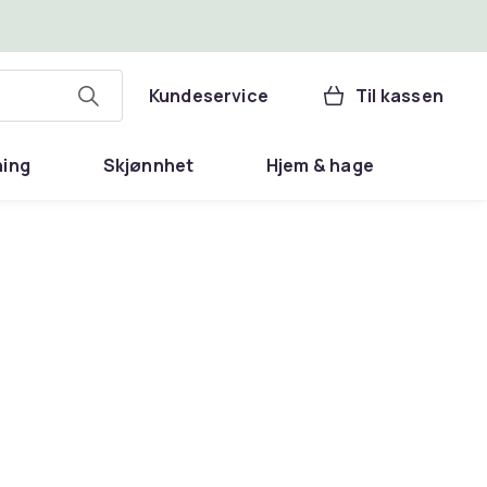
Kundeservice
Til kassen
ning
Skjønnhet
Hjem & hage