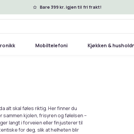
Bare 399 kr. igjen til fri frakt!
tronikk
Mobiltelefoni
Kjøkken & hushold
lt skal føles riktig. Her finner du
r sammen kjolen, frisyren og følelsen –
er langt i forveien eller finjusterer til
entiske for deg, slik at helheten blir