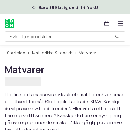
Hopp til hovedinnhold
Bare 399 kr. igjen til fri frakt!
Søk etter produkter
Startside
Mat, drikke & tobakk
Matvarer
Matvarer
Her finner du massevis av kvalitetsmat for enhver smak
og ethvert formål. Økologisk, Fairtrade, KRAV. Kanskje
du vil prøve raw food-trenden? Eller vil du rett og slett
bare spise litt sunnere? Kanskje du bare er nysgjerrig
på nye og spennende smaker? Ikke gå glipp av din nye
favoritt i skapet hjemme!