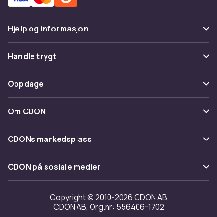
Hjelp og informasjon
Vanlige spørsmål
Handle trygt
Spor pakke
Betaling
Oppdage
Angre & returner her
Levering
Kategorier
Kontakt oss
Om CDON
Vilkår & policy
Varemerker
Om oss
Tilbakekallinger
CDONs markedsplass
Guider
Kundeanmeldelser
Merchant Help Center
CDON på sosiale medier
Jobbe på CDON
Investor relations
Copyright © 2010-2026 CDON AB
CDON AB, Org.nr: 556406-1702
Tilgjengelighet