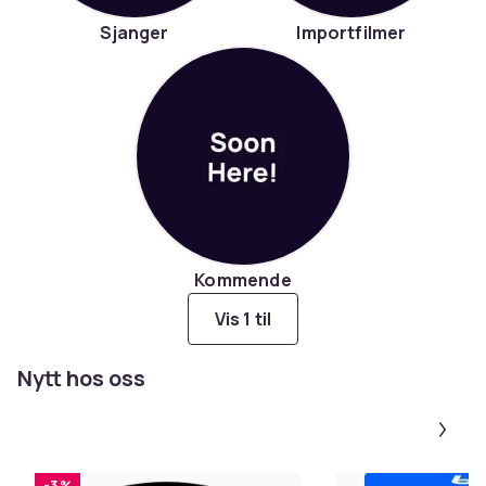
Sjanger
Importfilmer
Kommende
Vis 1 til
Nytt hos oss
Pa
-3 %