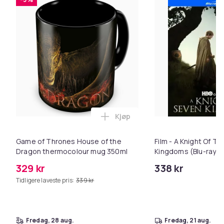
Kjøp
Legg Game of Thrones House 
Game of Thrones House of the
Film - A Knight Of T
Dragon thermocolour mug 350ml
Kingdoms (Blu-ray)
329 kr
338 kr
Tidligere laveste pris:
339 kr
fredag, 28 aug.
fredag, 21 aug.