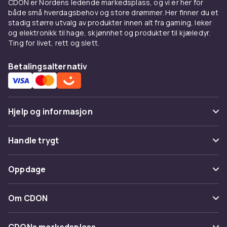
CDON er Nordens ledende markedsplass, og vi er her for
foretrekker Hollywood-blockbustere eller
både små hverdagsbehov og store drømmer. Her finner du et
smale indiefilmer.
stadig større utvalg av produkter innen alt fra gaming, leker
Bla gjennom vårt sortiment og finn din neste
og elektronikk til hage, skjønnhet og produkter til kjæledyr.
Ting for livet, rett og slett.
favorittfilm. Med konkurransedyktige priser og
et bredt utvalg er det enkelt å utvide
Betalingsalternativ
filmsamlingen. Shop nå og nyt den beste
filmopplevelsen rett fra sofaen!
Se også:
Sjanger
,
Action
,
Drama
,
Komedie
,
Filmbokser
Hjelp og informasjon
Vanlige spørsmål
Handle trygt
Spor pakke
Betaling
Oppdage
Angre & returner her
Levering
Kategorier
Kontakt oss
Om CDON
Vilkår & policy
Varemerker
Om oss
Tilbakekallinger