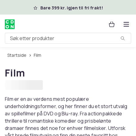
Hopp til hovedinnhold
Bare 399 kr. igjen til fri frakt!
Søk etter produkter
Startside
Film
Film
Film er en av verdens mest populære
underholdningsformer, og her finner du et stort utvalg
av spillefilmer på DVD og Blu-ray. Fra actionpakkede
thrillere til romantiske komedier og prisbelønte
dramaer finnes det noe for enhver filmelsker. Utforsk
vårt brede filmutvalg og finn din neste favoritt hos