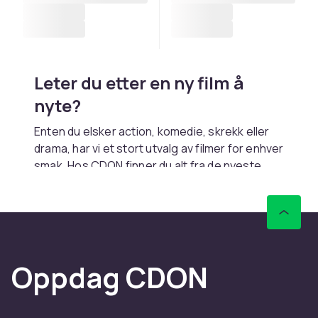
Leter du etter en ny film å
nyte?
Enten du elsker action, komedie, skrekk eller
drama, har vi et stort utvalg av filmer for enhver
smak. Hos CDON finner du alt fra de nyeste
kinosuksessene til tidløse klassikere – perfekt
for en koselig filmkveld hjemme.
Filmer er en fantastisk måte å slappe av på,
oppleve spennende historier og dele
underholdning med venner og familie. Utforsk
Oppdag CDON
vårt utvalg av DVD og Blu-ray, inkludert
storfilmer, dokumentarer og familievennlige
alternativer. Her finnes noe for alle, enten du