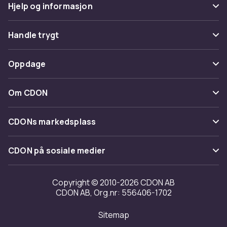
Hjelp og informasjon
Vanlige spørsmål
Handle trygt
Spor pakke
Betaling
Oppdage
Angre & returner her
Levering
Kategorier
Kontakt oss
Om CDON
Vilkår & policy
Varemerker
Om oss
Tilbakekallinger
CDONs markedsplass
Guider
Kundeanmeldelser
Merchant Help Center
CDON på sosiale medier
Jobbe på CDON
Investor relations
Copyright © 2010-2026 CDON AB
CDON AB, Org.nr: 556406-1702
Tilgjengelighet
Sitemap