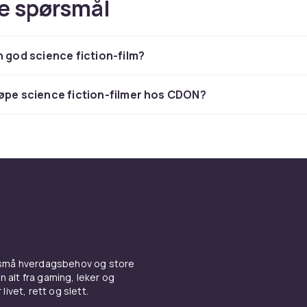
e spørsmål
n god science fiction-film?
øpe science fiction-filmer hos CDON?
 små hverdagsbehov og store
n alt fra gaming, leker og
livet, rett og slett.