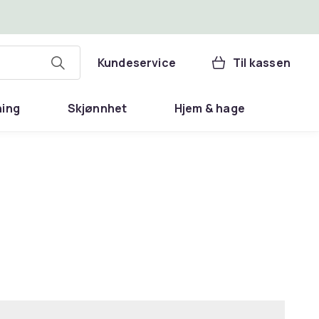
Kundeservice
Til kassen
ning
Skjønnhet
Hjem & hage