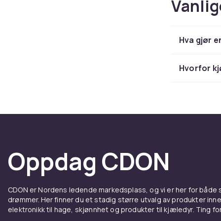
Vanlig
Hva gjør e
Hvorfor kj
Oppdag CDON
CDON er Nordens ledende markedsplass, og vi er her for både
drømmer. Her finner du et stadig større utvalg av produkter inne
elektronikk til hage, skjønnhet og produkter til kjæledyr. Ting for 