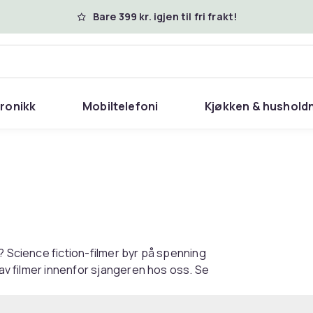
Bare 399 kr. igjen til fri frakt!
tronikk
Mobiltelefoni
Kjøkken & hushold
? Science fiction-filmer byr på spenning
 av filmer innenfor sjangeren hos oss. Se