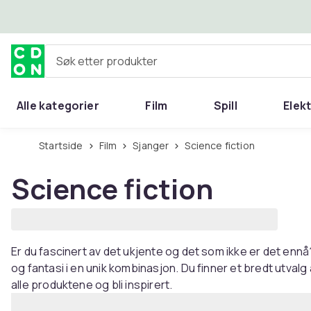
Hopp til hovedinnhold
Søk etter produkter
Alle kategorier
Film
Spill
Elek
Startside
Film
Sjanger
Science fiction
Science fiction
Er du fascinert av det ukjente og det som ikke er det ennå
og fantasi i en unik kombinasjon. Du finner et bredt utvalg
alle produktene og bli inspirert.