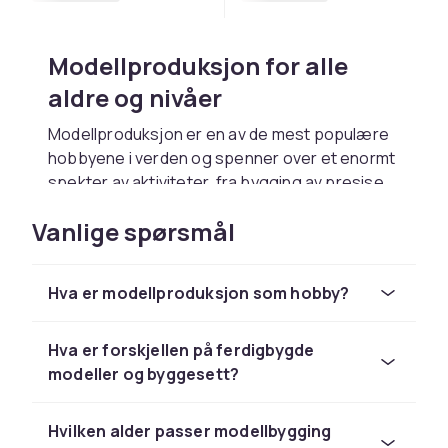
Modellproduksjon for alle
aldre og nivåer
Modellproduksjon er en av de mest populære
hobbyene i verden og spenner over et enormt
spekter av aktiviteter, fra bygging av presise
miniatyrjernbaner til montering av historiske fly
Vanlige spørsmål
og raketter. Felles for alle er gleden ved å
skape noe med egne hender, det nøyaktige
håndverket som kreves og den store
Hva er modellproduksjon som hobby?
tilfredsstillelsen av å se et ferdig produkt. Hos
CDON finner du utstyr til alle grener av
modellproduksjon.
Hva er forskjellen på ferdigbygde
modeller og byggesett?
Modelljernbane og modelltog
Modelljernbaner er en av de eldste og mest
Hvilken alder passer modellbygging