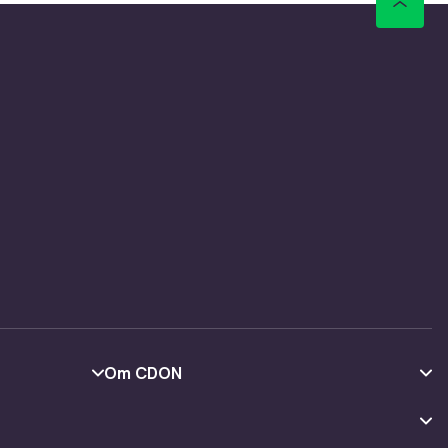
Om CDON
Om oss
Kundeanmeldelser