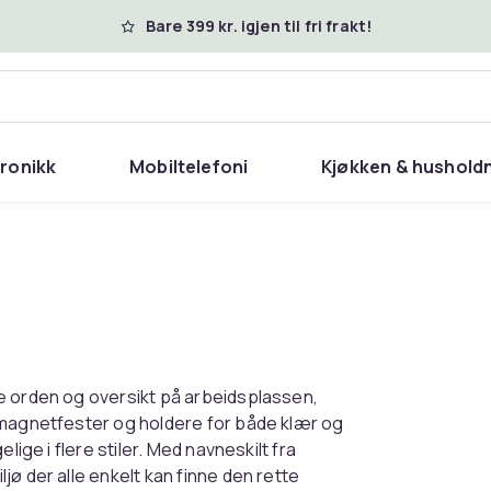
Bare 399 kr. igjen til fri frakt!
tronikk
Mobiltelefoni
Kjøkken & hushold
e orden og oversikt på arbeidsplassen,
 magnetfester og holdere for både klær og
lige i flere stiler. Med navneskilt fra
ø der alle enkelt kan finne den rette