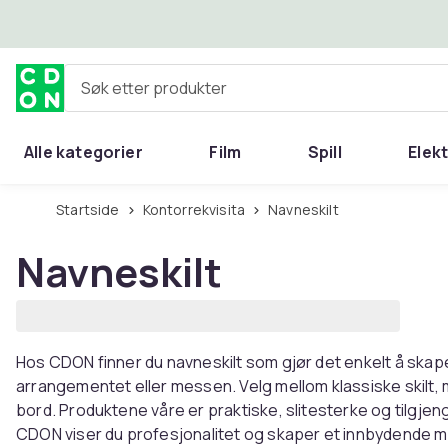
Hopp til hovedinnhold
Søk etter produkter
Alle kategorier
Film
Spill
Elek
Startside
Kontorrekvisita
Navneskilt
Navneskilt
Hos CDON finner du navneskilt som gjør det enkelt å skap
arrangementet eller messen. Velg mellom klassiske skilt,
bord. Produktene våre er praktiske, slitesterke og tilgjenge
CDON viser du profesjonalitet og skaper et innbydende milj