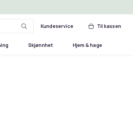
Kundeservice
Til kassen
ning
Skjønnhet
Hjem & hage