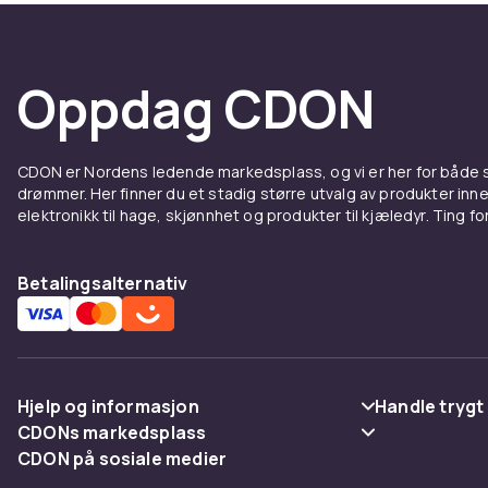
Oppdag CDON
CDON er Nordens ledende markedsplass, og vi er her for både
drømmer. Her finner du et stadig større utvalg av produkter inne
elektronikk til hage, skjønnhet og produkter til kjæledyr. Ting for 
Betalingsalternativ
Hjelp og informasjon
Handle trygt
CDONs markedsplass
Vanlige spørsmål
Betaling
CDON på sosiale medier
Merchant Help Center
Spor pakke
Levering