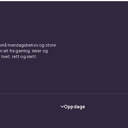
 små hverdagsbehov og store
n alt fra gaming, leker og
livet, rett og slett.
Oppdage
Kategorier
Varemerker