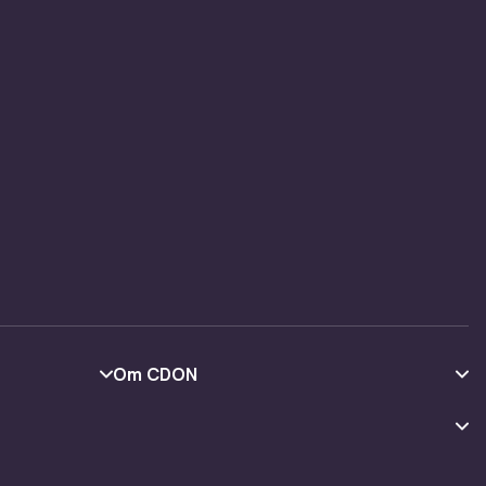
Om CDON
Om oss
Kundeanmeldelser