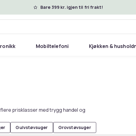
Bare 399 kr. igjen til fri frakt!
tronikk
Mobiltelefoni
Kjøkken & hushold
 flere prisklasser med trygg handel og
ger
Gulvstøvsuger
Grovstøvsuger