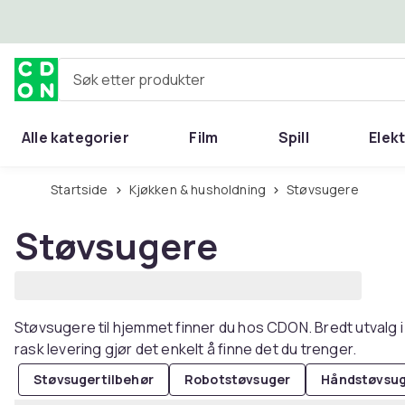
Hopp til hovedinnhold
Søk etter produkter
Alle kategorier
Film
Spill
Elek
Startside
Kjøkken & husholdning
Støvsugere
Støvsugere
Støvsugere til hjemmet finner du hos CDON. Bredt utvalg i
rask levering gjør det enkelt å finne det du trenger.
Støvsugertilbehør
Robotstøvsuger
Håndstøvsu