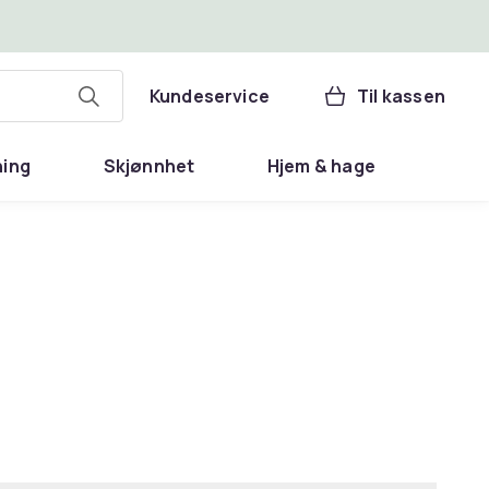
Kundeservice
Til kassen
ning
Skjønnhet
Hjem & hage