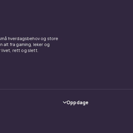
 små hverdagsbehov og store
n alt fra gaming, leker og
livet, rett og slett.
Oppdage
Kategorier
Varemerker