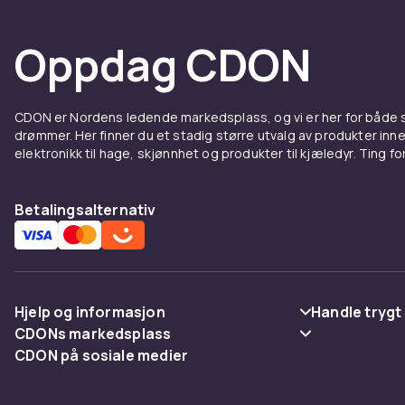
Oppdag CDON
CDON er Nordens ledende markedsplass, og vi er her for både
drømmer. Her finner du et stadig større utvalg av produkter inne
elektronikk til hage, skjønnhet og produkter til kjæledyr. Ting for 
Betalingsalternativ
Hjelp og informasjon
Handle trygt
CDONs markedsplass
Vanlige spørsmål
Betaling
CDON på sosiale medier
Merchant Help Center
Spor pakke
Levering