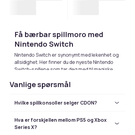
Få bærbar spillmoro med
Nintendo Switch
Nintendo Switch er synonymt med lekenhet og
allsidighet. Her finner du de nyeste Nintendo
Switch-spillene som tar deg med til magiske
verdener, lar deg konkurrere med venner i
Vanlige spørsmål
Mario Kart, eller utforske Zeldas verden. Fyr
opp Nintendo Switch-en din og oppdag
hvordan det bærbare eventyret endrer måten
Hvilke spillkonsoller selger CDON?
du spiller på.
PS5 – neste nivå av
Hva er forskjellen mellom PS5 og Xbox
spillopplevelse
Series X?