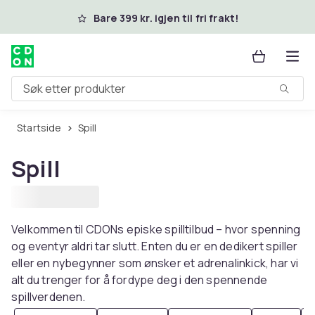
Hopp til hovedinnhold
Bare 399 kr. igjen til fri frakt!
Søk etter produkter
Startside
Spill
Spill
Velkommen til CDONs episke spilltilbud – hvor spenning
og eventyr aldri tar slutt. Enten du er en dedikert spiller
eller en nybegynner som ønsker et adrenalinkick, har vi
alt du trenger for å fordype deg i den spennende
spillverdenen.