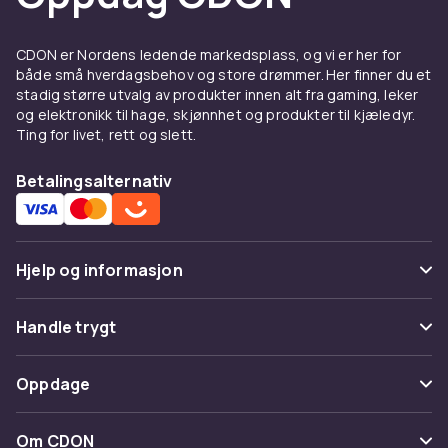
Xbox Series X – raskere,
CDON er Nordens ledende markedsplass, og vi er her for
sterkere, bedre
både små hverdagsbehov og store drømmer. Her finner du et
stadig større utvalg av produkter innen alt fra gaming, leker
Xbox Series X tar spilling til et nytt nivå med
og elektronikk til hage, skjønnhet og produkter til kjæledyr.
imponerende ytelse og spennende spill.
Ting for livet, rett og slett.
Utforsk den ultimate kraften til Xbox-serien og
få tilgang til et bibliotek med spill som ikke kan
Betalingsalternativ
motstås. Vi har mange Xbox Series X-spill og
tilbehør som lar deg spille med stil.
Er du klar til å dykke ned i en spillverden? Enten
Hjelp og informasjon
du er en Nintendo-entusiast, en PlayStation-
fan eller en Xbox-fan, har CDON alt du trenger
Vanlige spørsmål
for å gjøre spillopplevelsen din uforglemmelig.
Handle trygt
Ta kontroll over eventyret ditt og utforsk den
Spor pakke
spennende spillreisen i dag!
Betaling
Oppdage
Angre & returner her
Levering
Kategorier
Kontakt oss
Om CDON