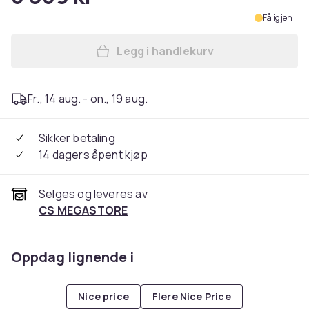
Få igjen
Legg i handlekurv
Legg Nintendo Switch 2 i h
Fr., 14 aug. - on., 19 aug.
Sikker betaling
14 dagers åpent kjøp
Selges og leveres av
CS MEGASTORE
Oppdag lignende i
Nice price
Flere Nice Price