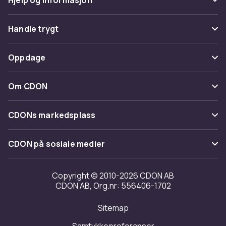
Vanlige spørsmål
Handle trygt
Spor pakke
Betaling
Oppdage
Angre & returner her
Levering
Kategorier
Kontakt oss
Om CDON
Vilkår & policy
Varemerker
Om oss
Tilbakekallinger
CDONs markedsplass
Guider
Kundeanmeldelser
Merchant Help Center
CDON på sosiale medier
Jobbe på CDON
Investor relations
Copyright © 2010-2026 CDON AB
CDON AB, Org.nr: 556406-1702
Tilgjengelighet
Sitemap
Samtykkepreferanser