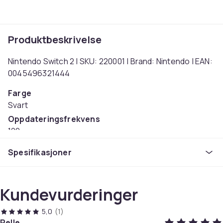
Produktbeskrivelse
Nintendo Switch 2 | SKU: 220001 | Brand: Nintendo | EAN:
0045496321444
Farge
Svart
Oppdateringsfrekvens
120
Skjermstørrelse
Spesifikasjoner
7.9
Berøringsskjerm
Ja
Kundevurderinger
Vekt
534
5,0
(1)
Pelle
Artikkel nr.