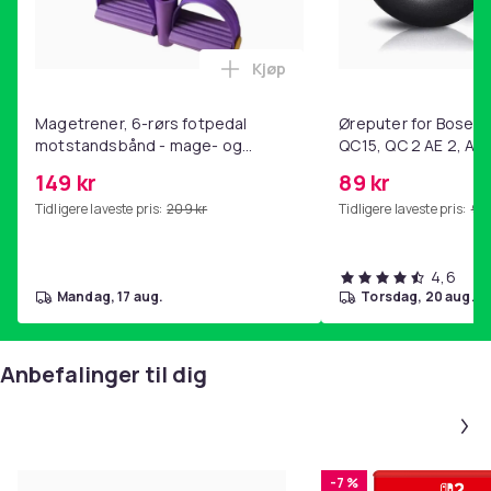
Kjøp
Legg Magetrener, 6-rørs fotp
Magetrener, 6-rørs fotpedal
Øreputer for Bose QC
motstandsbånd - mage- og
QC15, QC 2 AE 2, AE 
kjernetrening, yoga og
SoundTrue, SoundLin
149 kr
89 kr
hjemmegymnastikk Purple
Tidligere laveste pris:
209 kr
Tidligere laveste pris:
99 
4,6
mandag, 17 aug.
torsdag, 20 aug.
Anbefalinger til dig
-7 %