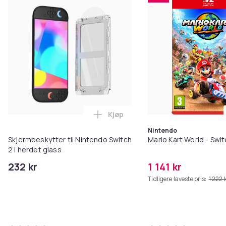
Kjøp
Legg Skjermbeskytter til Nintend
Nintendo
Skjermbeskytter til Nintendo Switch
Mario Kart World - Swi
2 i herdet glass
232 kr
1 141 kr
Tidligere laveste pris:
1 222 