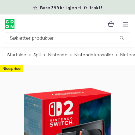
Hopp til hovedinnhold
Bare 399 kr. igjen til fri frakt!
Søk etter produkter
Startside
Spill
Nintendo
Nintendo konsoller
Ninte
Nice price