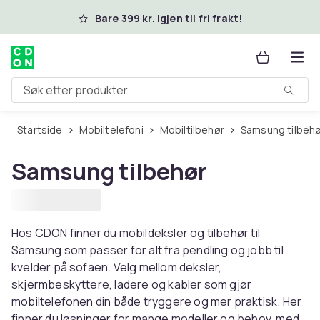
Hopp til hovedinnhold
Bare 399 kr. igjen til fri frakt!
Søk etter produkter
Startside
Mobiltelefoni
Mobiltilbehør
Samsung tilbeh
Samsung tilbehør
Hos CDON finner du mobildeksler og tilbehør til
Samsung som passer for alt fra pendling og jobb til
kvelder på sofaen. Velg mellom deksler,
skjermbeskyttere, ladere og kabler som gjør
mobiltelefonen din både tryggere og mer praktisk. Her
finner du løsninger for mange modeller og behov, med