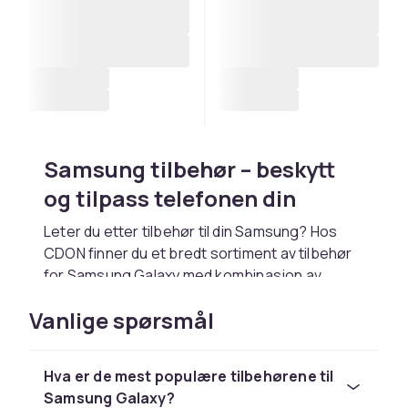
Samsung tilbehør – beskytt
og tilpass telefonen din
Leter du etter tilbehør til din Samsung? Hos
CDON finner du et bredt sortiment av tilbehør
for Samsung Galaxy med kombinasjon av
design og teknologi. Enten du trenger et
Vanlige spørsmål
deksel, skjermbeskyttelse, lader eller andre
praktiske tilbehør, finner du riktig produkt her.
Deksel og skjermbeskyttelse
Hva er de mest populære tilbehørene til
Samsung Galaxy?