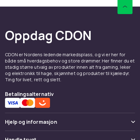
mange andre tilbehør som forbedrer
opplevelsen med din Samsung. Mobilholder til
bilen, Bluetooth-hodetelefoner, selfie-stativ
og minnekort er populære valg.
Oppdag CDON
Kjøp Samsung tilbehør online
hos CDON
CDON er Nordens ledende markedsplass, og vi er her for
både små hverdagsbehov og store drømmer. Her finner du et
CDON tilbyr et bredt utvalg av tilbehør til
stadig større utvalg av produkter innen alt fra gaming, leker
Samsung. Se også
Samsung Galaxy A36 5G
og elektronikk til hage, skjønnhet og produkter til kjæledyr.
tilbehør
eller utforsk hele sortimentet av
Ting for livet, rett og slett.
Samsung tilbehør
. Hos CDON finner du alle
Mobiltilbehør
med rask levering og trygt kjøp.
Betalingsalternativ
Hjelp og informasjon
Vanlige spørsmål
Handle trygt