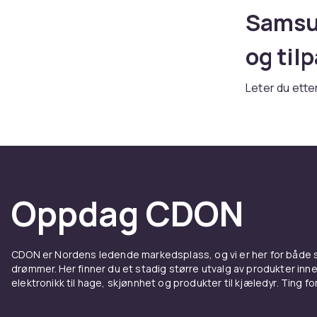
Samsun
og til
Leter du ette
sortiment av
Enten du tren
tilbehør, finn
Deksel
Oppdag CDON
Samsu
Et godt dekse
CDON er Nordens ledende markedsplass, og vi er her for både
uhell. Velg m
drømmer. Her finner du et stadig større utvalg av produkter inne
robuste støt
elektronikk til hage, skjønnhet og produkter til kjæledyr. Ting for 
Samsung tilb