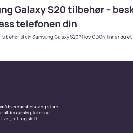
g Galaxy S20 tilbehør – besk
pass telefonen din
r tilbehør til din Samsung Galaxy S20? Hos CDON finner du et
 tilbehør for S-serien med toppmodern teknologi og premium
ger et deksel, skjermbeskyttelse, lader eller andre praktisk
er du riktig produkt her.
 og skjermbeskyttelse til
ng Galaxy S20
l beskytter din Samsung Galaxy S20 mot riper, støt og hver
 små hverdagsbehov og store
ellom tynne silikon-deksel som bevarer telefonens slanke profi
n alt fra gaming, leker og
dempende modeller for ekstra beskyttelse. Se hele utvalget
livet, rett og slett.
ehør
hos CDON.