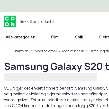
Hopp til hovedinnhold
Søk etter produkter
Alle kategorier
Film
Spill
Elek
Startside
Mobiltelefoni
Mobiltilbehør
Samsung ti
Samsung Galaxy S20 t
CDON gjør det enkelt å finne tilbehør til Samsung Galaxy S2
Velg mellom deksler og skjermbeskyttere som tåler riper, 
hverdagslivet. Enten du prioriterer design, beskyttelse elle
Hos CDON finner du alt du trenger for en trygg S20-hverd