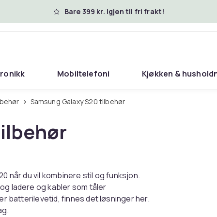
Bare 399 kr. igjen til fri frakt!
tronikk
Mobiltelefoni
Kjøkken & hushold
lbehør
Samsung Galaxy S20 tilbehør
ilbehør
0 når du vil kombinere stil og funksjon.
og ladere og kabler som tåler
r batterilevetid, finnes det løsninger her.
ag.