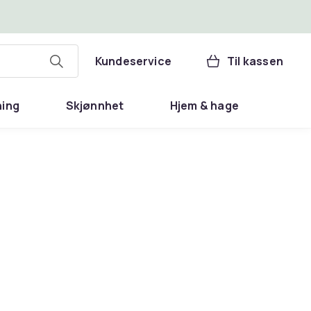
Kundeservice
Til kassen
ning
Skjønnhet
Hjem & hage