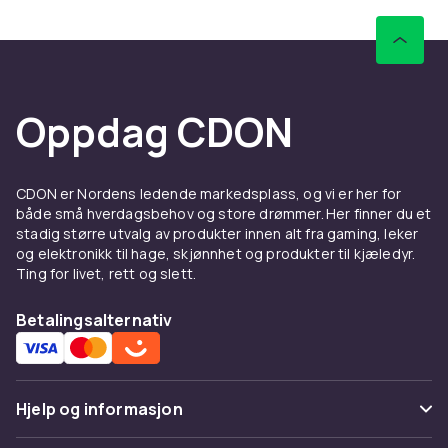
morsomme spill, bruke den som jobbtelefon
eller rett og slett bare ha en skikkelig stilig
mobiltelefon? Det finnes mange forskjellige
funksjoner på en telefon å velge mellom og
Oppdag CDON
mange forskjellige produsenter. Hvis du er
veldig aktiv, kan det hende du trenger en
telefon som er vanntett og støtsikker. Hvis du
elsker å ta bilder, er kameraet og støtte for
CDON er Nordens ledende markedsplass, og vi er her for
redigeringsapper viktigere. Hvis du bruker
både små hverdagsbehov og store drømmer. Her finner du et
stadig større utvalg av produkter innen alt fra gaming, leker
mobiltelefonen din både privat og til jobb, er en
og elektronikk til hage, skjønnhet og produkter til kjæledyr.
telefon med doble SIM-kort praktisk.
Ting for livet, rett og slett.
Telefonen din bør forenkle for deg og passe
din livsstil!
Betalingsalternativ
Velg blant tusenvis av
rimelige produkter fra de
Hjelp og informasjon
mest populære produsentene