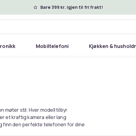
Bare 399 kr. igjen til fri frakt!
tronikk
Mobiltelefoni
Kjøkken & hushold
 møter stil. Hver modell tilbyr
r et kraftig kamera eller lang
g finn den perfekte telefonen for dine