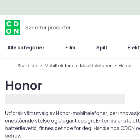
Hopp til hovedinnhold
Søk etter produkter
Alle kategorier
Film
Spill
Elek
Startside
Mobiltelefoni
Mobiltelefoner
Honor
Honor
Utforsk vårt utvalg av Honor-mobiltelefoner, der innovasjon
enestående ytelse og elegant design. Enten du er ute ette
batterilevetid, finnes det noe for deg. Handle hos CDON o
behov.