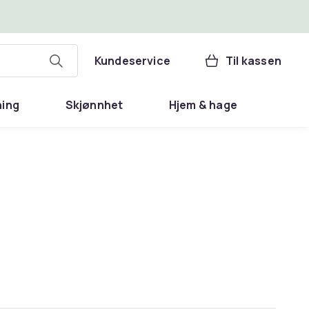
Kundeservice
Til kassen
ning
Skjønnhet
Hjem & hage