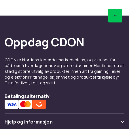
musikalske smak
Hos oss finner du musikk innen rock, pop,
hiphop, jazz, klassisk, metal, elektronisk
musikk og mye mer. Bla gjennom sjangre og
oppdag nye artister eller finn veien tilbake til
Oppdag CDON
album som betydde mye for deg tidligere.
Musikk handler om identitet og følelser, og her
er det plass til både nostalgiske favoritter og
nåværende topplister.
CDON er Nordens ledende markedsplass, og vi er her for
både små hverdagsbehov og store drømmer. Her finner du et
Kommende utgivelser og
stadig større utvalg av produkter innen alt fra gaming, leker
og elektronikk til hage, skjønnhet og produkter til kjæledyr.
ettertraktede utgaver
Ting for livet, rett og slett.
Ønsker du å være tidlig ute med nye album?
Betalingsalternativ
Blant kommende utgivelser kan du finne musikk
som snart kommer i hyllene. Det finnes også
Limited Editions, remastrede versjoner og
eksklusive spilledåser for de som ønsker noe
Hjelp og informasjon
ekstra i samlingen sin. Perfekt for deg som