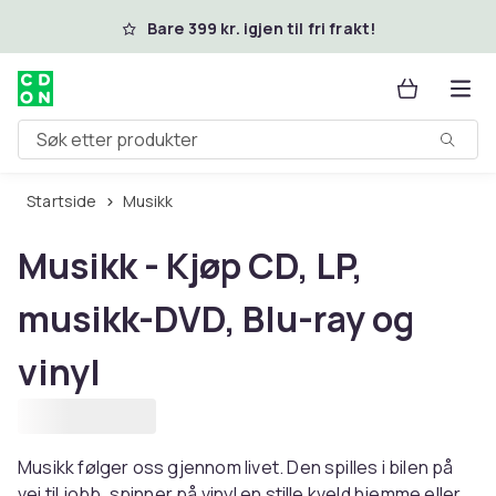
Hopp til hovedinnhold
Bare 399 kr. igjen til fri frakt!
Søk etter produkter
Startside
Musikk
Musikk - Kjøp CD, LP,
musikk-DVD, Blu-ray og
vinyl
Musikk følger oss gjennom livet. Den spilles i bilen på
vei til jobb, spinner på vinyl en stille kveld hjemme eller