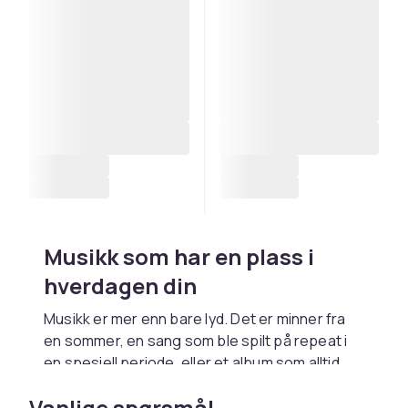
Musikk som har en plass i
hverdagen din
Musikk er mer enn bare lyd. Det er minner fra
en sommer, en sang som ble spilt på repeat i
en spesiell periode, eller et album som alltid
setter deg i bedre humør. Enten du lytter til
Vanlige spørsmål
vinyl hjemme i stuen, spiller en CD i bilen eller