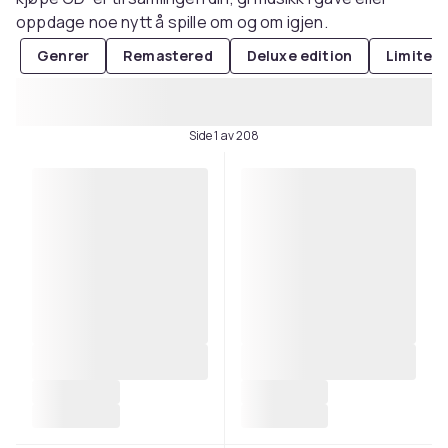
oppdage noe nytt å spille om og om igjen.
Genrer
Remastered
Deluxe edition
Limited 
Side 1 av 208