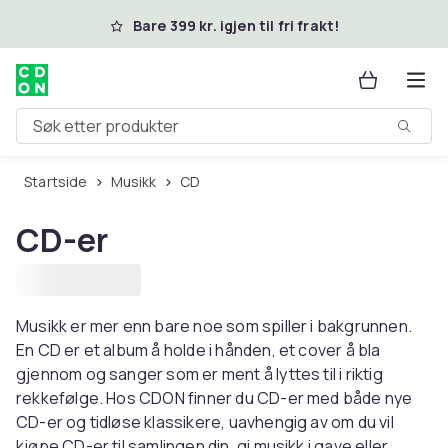
Hopp til hovedinnhold
Bare 399 kr. igjen til fri frakt!
Søk etter produkter
Startside
Musikk
CD
CD-er
Musikk er mer enn bare noe som spiller i bakgrunnen.
En CD er et album å holde i hånden, et cover å bla
gjennom og sanger som er ment å lyttes til i riktig
rekkefølge. Hos CDON finner du CD-er med både nye
CD-er og tidløse klassikere, uavhengig av om du vil
kjøpe CD-er til samlingen din, gi musikk i gave eller