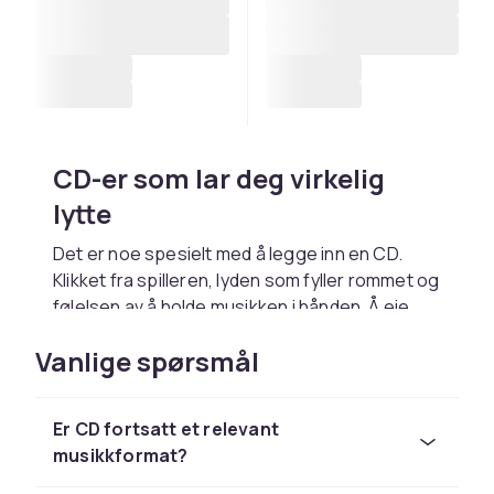
CD-er som lar deg virkelig
lytte
Det er noe spesielt med å legge inn en CD.
Klikket fra spilleren, lyden som fyller rommet og
følelsen av å holde musikken i hånden. Å eie
musikken din gir deg en trygghetsfølelse som
Vanlige spørsmål
ikke krever tilkobling eller abonnement. Her
finner du CD-er med alt fra nye album til tidløse
klassikere, klare til å spilles om og om igjen.
Er CD fortsatt et relevant
Fyll samlingen din med nye og
musikkformat?