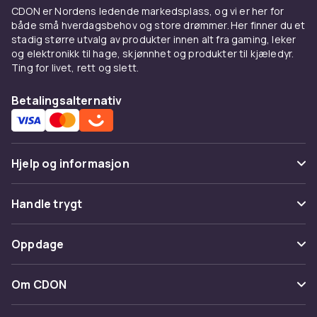
er er en måte å oppdage nye ting på eller finne
CDON er Nordens ledende markedsplass, og vi er her for
både små hverdagsbehov og store drømmer. Her finner du et
tilbake til favoritter du vil spille igjen.
stadig større utvalg av produkter innen alt fra gaming, leker
Begrenset opplag, remastret
og elektronikk til hage, skjønnhet og produkter til kjæledyr.
Ting for livet, rett og slett.
og deluxe-utgave
Betalingsalternativ
For de som ønsker noe ekstra, finnes det
utgaver som skiller seg ut. Begrenset opplag
med unike omslag eller eksklusivt innhold.
Remastret album med forbedret lydkvalitet.
Hjelp og informasjon
Deluxe-utgave med bonusspor og utvidet
materiale. Perfekt for samlere og for de som
Vanlige spørsmål
Handle trygt
ønsker å oppleve et album i en mer komplett
versjon.
Spor pakke
Betaling
Oppdage
CD-er som følger med bilen
Angre & returner her
Levering
Kategorier
Mange biler har fortsatt CD-spillere, og for
Kontakt oss
Om CDON
Vilkår & policy
mange er det den enkleste måten å lytte til
Varemerker
musikk på mens man reiser. Fyll bilen med CD-