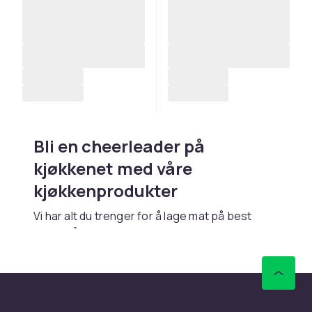
Bli en cheerleader på
kjøkkenet med våre
kjøkkenprodukter
Vi har alt du trenger for å lage mat på best
mulig måte. Dette inkluderer alt fra
kjøkkenkniver til kokekar og bakeverktøy.
Enten du vil slenge sammen en enkel salat eller
lage et skikkelig gourmetmåltid, finner du alt du
leter etter hos oss. Vi gjør alt for å gjøre det