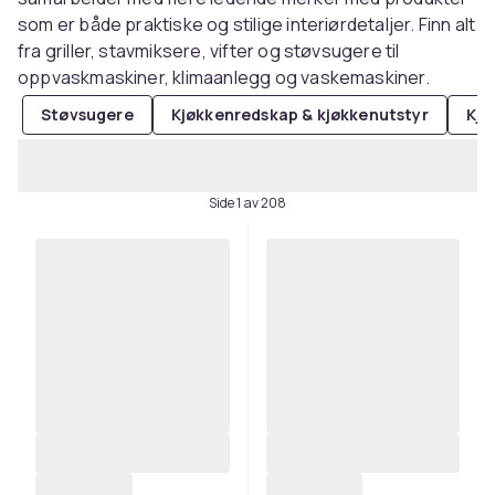
som er både praktiske og stilige interiørdetaljer. Finn alt
fra griller, stavmiksere, vifter og støvsugere til
oppvaskmaskiner, klimaanlegg og vaskemaskiner.
Støvsugere
Kjøkkenredskap & kjøkkenutstyr
Kjø
Side 1 av 208