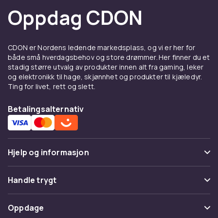
enklere for deg på kjøkkenet. Noe så enkelt
Oppdag CDON
som et kjøkkentermometer kan gjøre
matlagingen enklere og morsommere.
Dekk et fint bord hjemme med
CDON er Nordens ledende markedsplass, og vi er her for
både små hverdagsbehov og store drømmer. Her finner du et
vakkert servise
stadig større utvalg av produkter innen alt fra gaming, leker
og elektronikk til hage, skjønnhet og produkter til kjæledyr.
Hos CDON finner du ikke bare alt til kjøkkenet
Ting for livet, rett og slett.
og husholdningen, men også til borddekking.
Med en vakker borddekking blir måltidet enda
Betalingsalternativ
koseligere og mer hjemmekoselig. Vi har både
mønstret og ensfarget servise, slik at du kan
velge det som passer best til din stil. Velg et
ensartet sett eller match og miks forskjellige
Hjelp og informasjon
mønstre. Du finner også et stort utvalg av
glass, tallerkener, serveringsfat og
Vanlige spørsmål
Handle trygt
serveringsskåler som er fine å vise frem på
Spor pakke
bordet.
Betaling
Oppdage
Angre & returner her