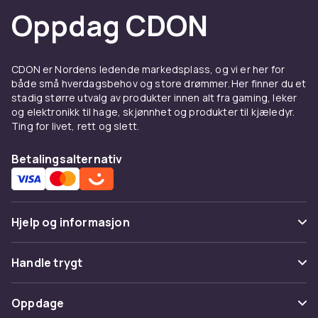
enklere for deg på kjøkkenet. Noe så enkelt
Oppdag CDON
som et kjøkkentermometer kan gjøre
matlagingen enklere og morsommere.
Dekk et fint bord hjemme med
CDON er Nordens ledende markedsplass, og vi er her for
både små hverdagsbehov og store drømmer. Her finner du et
vakkert servise
stadig større utvalg av produkter innen alt fra gaming, leker
og elektronikk til hage, skjønnhet og produkter til kjæledyr.
Hos CDON finner du ikke bare alt til kjøkkenet
Ting for livet, rett og slett.
og husholdningen, men også til borddekking.
Med en vakker borddekking blir måltidet enda
Betalingsalternativ
koseligere og mer hjemmekoselig. Vi har både
mønstret og ensfarget servise, slik at du kan
velge det som passer best til din stil. Velg et
ensartet sett eller match og miks forskjellige
Hjelp og informasjon
mønstre. Du finner også et stort utvalg av
glass, tallerkener, serveringsfat og
Vanlige spørsmål
Handle trygt
serveringsskåler som er fine å vise frem på
Spor pakke
bordet.
Betaling
Oppdage
Angre & returner her