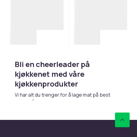
Bli en cheerleader på
kjøkkenet med våre
kjøkkenprodukter
Vi har alt du trenger for å lage mat på best
mulig måte. Dette inkluderer alt fra
kjøkkenkniver til kokekar og bakeverktøy.
Enten du vil slenge sammen en enkel salat eller
lage et skikkelig gourmetmåltid, finner du alt du
leter etter hos oss. Vi gjør alt for å gjøre det