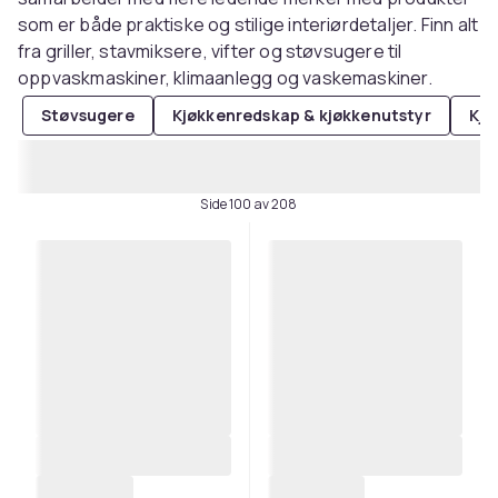
som er både praktiske og stilige interiørdetaljer. Finn alt
fra griller, stavmiksere, vifter og støvsugere til
oppvaskmaskiner, klimaanlegg og vaskemaskiner.
Støvsugere
Kjøkkenredskap & kjøkkenutstyr
Kjø
Side 100 av 208