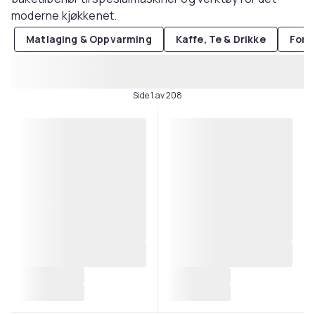
moderne kjøkkenet.
Matlaging & Oppvarming
Kaffe, Te & Drikke
Forb
Side 1 av 208