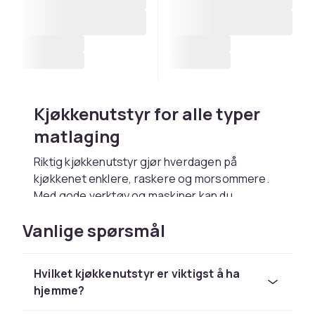
Kjøkkenutstyr for alle typer
matlaging
Riktig kjøkkenutstyr gjør hverdagen på
kjøkkenet enklere, raskere og morsommere.
Med gode verktøy og maskiner kan du
håndtere alt fra enkle forberedelser til mer
Vanlige spørsmål
avansert matlaging og
baking
. Hos CDON
finner du kjøkkenutstyr i mange prisklasser og
for alle typer kjøkken, enten du er nybegynner
Hvilket kjøkkenutstyr er viktigst å ha
eller erfaren hjemmekokk. Sortimentet dekker
hjemme?
alt fra elektriske hjelpemidler som
matmaskiner og
airfryer
s til håndverktøy,