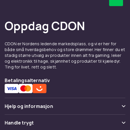
utstyrt kjøkken
I tillegg til de elektriske produktene er det et
Oppdag CDON
stort utvalg av håndverktøy og tilbehør som er
uunnværlige i et godt utstyrt kjøkken.
Baketilbehør som former, deigskrapere og
visper brukes daglig av den som elsker å bake.
CDON er Nordens ledende markedsplass, og vi er her for
både små hverdagsbehov og store drømmer. Her finner du et
Skjærefjøler, kniver og rivjern er
stadig større utvalg av produkter innen alt fra gaming, leker
grunnleggende verktøy som letter all
og elektronikk til hage, skjønnhet og produkter til kjæledyr.
matlaging og forberedelse. Med riktig tilbehør
Ting for livet, rett og slett.
og utstyr på kjøkkenet kan du lage bedre mat,
bake mer og gjøre hverdagen enklere.
Betalingsalternativ
Finn riktig kjøkkenutsuyr hos
CDON
Hjelp og informasjon
Hos CDON finner du kjøkkenapparater til alle
typer kjøkken og matlagingsnivåer. Enten du
Vanlige spørsmål
Handle trygt
ser etter elektriske kjøkkenmaskiner for